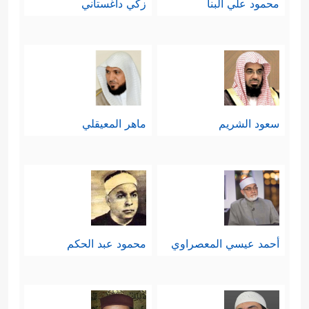
محمود علي البنا
زكي داغستاني
سادسًا: التحذير من التشبُّه بأخلاق الزناة
وعاداتهم وكلِّ ما كان من شأنهم ودأبهم
﴿ٱلزَّانِی لَا یَنكِحُ إِلَّا زَانِیَةً أَوۡ مُشۡرِكَةࣰ وَٱلزَّانِیَةُ لَا
یَنكِحُهَاۤ إِلَّا زَانٍ أَوۡ مُشۡرِكࣱۚ وَحُرِّمَ ذَ ٰ⁠لِكَ عَلَى
سعود الشريم
ماهر المعيقلي
ٱلۡمُؤۡمِنِینَ﴾
، وقد بلغ التحذير مداه في هذه
الآية حينما قرن الزنا بالشرك.
ثم أكَّد هذا التمايز بين مجتمع الطُّهرِ
والإيمان، وبين مجتمع الرذيلة والكفر:
أحمد عيسي المعصراوي
محمود عبد الحكم
﴿ٱلۡخَبِیثَـٰتُ لِلۡخَبِیثِینَ وَٱلۡخَبِیثُونَ لِلۡخَبِیثَـٰتِۖ وَٱلطَّیِّبَـٰتُ
لِلطَّیِّبِینَ وَٱلطَّیِّبُونَ لِلطَّیِّبَـٰتِۚ أُوْلَــٰۤىِٕكَ مُبَرَّءُونَ مِمَّا یَقُولُونَۖ