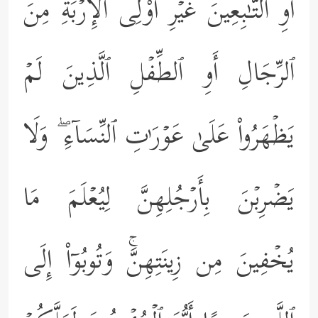
أَوِ ٱلتَّـٰبِعِینَ غَیۡرِ أُوْلِی ٱلۡإِرۡبَةِ مِنَ
ٱلرِّجَالِ أَوِ ٱلطِّفۡلِ ٱلَّذِینَ لَمۡ
یَظۡهَرُواْ عَلَىٰ عَوۡرَ ٰ⁠تِ ٱلنِّسَاۤءِ ۖ وَلَا
یَضۡرِبۡنَ بِأَرۡجُلِهِنَّ لِیُعۡلَمَ مَا
یُخۡفِینَ مِن زِینَتِهِنَّۚ وَتُوبُوۤاْ إِلَى