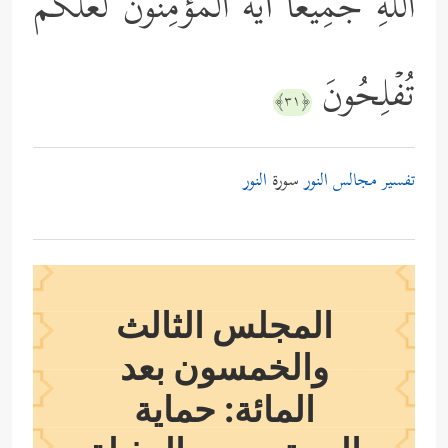
ٱللَّهِ جَمِیعًا أَیُّهَ ٱلۡمُؤۡمِنُونَ لَعَلَّكُمۡ
تُفۡلِحُونَ
﴿٣١﴾
تفسير مجالس النور
سورة
النور
المجلس الثالث
والخمسون بعد
المائة: حماية