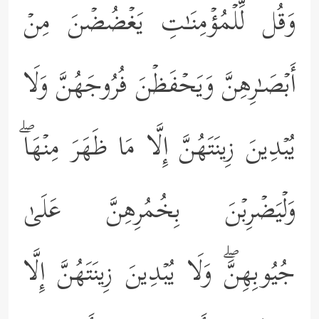
وَقُل لِّلۡمُؤۡمِنَـٰتِ یَغۡضُضۡنَ مِنۡ
أَبۡصَـٰرِهِنَّ وَیَحۡفَظۡنَ فُرُوجَهُنَّ وَلَا
یُبۡدِینَ زِینَتَهُنَّ إِلَّا مَا ظَهَرَ مِنۡهَاۖ
وَلۡیَضۡرِبۡنَ بِخُمُرِهِنَّ عَلَىٰ
جُیُوبِهِنَّۖ وَلَا یُبۡدِینَ زِینَتَهُنَّ إِلَّا