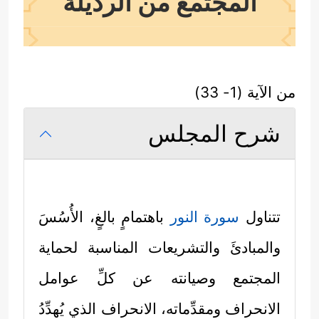
المجتمع من الرذيلة
من الآية (1- 33)
شرح المجلس
تتناول
سورة النور
باهتمامٍ بالغٍ، الأُسُسَ
والمبادئَ والتشريعات المناسبة لحماية
المجتمع وصيانته عن كلِّ عوامل
الانحراف ومقدِّماته، الانحراف الذي يُهدِّدُ