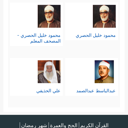
حولهم، وفي صدورهم؛ فتُعميهم
وتُصمّهم عن النور الذي أودَعَه الله في
هذا الكون نظامًا دالًّا على وحدانيَّته،
محمود خليل الحصري
محمود خليل الحصري -
وتشريعًا دالًّا على كمال ألوهيَّته، وحكمته
المصحف المعلم
ورحمته.
ثانيًا: إنَّها مجتمعاتٌ ترفض الانصياع للحقِّ
إلا إذا كان يُحقِّقُ لها بعضَ المصالح
الآنيَّة، وهذا لا شكَّ مظهرٌ من مظاهر
عبدالباسط عبدالصمد
علي الحذيفي
﴿وَإِذَا دُعُوۤاْ إِلَى ٱللَّهِ وَرَسُولِهِۦ لِیَحۡكُمَ بَیۡنَهُمۡ
النفاق
إِذَا فَرِیقࣱ مِّنۡهُم مُّعۡرِضُونَ
﴿٤٨﴾
وَإِن یَكُن لَّهُمُ ٱلۡحَقُّ
القرآن الكريم
الحج والعمرة
شهر رمضان