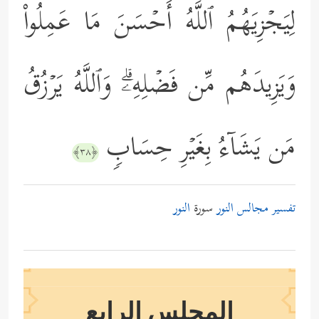
لِیَجۡزِیَهُمُ ٱللَّهُ أَحۡسَنَ مَا عَمِلُواْ
وَیَزِیدَهُم مِّن فَضۡلِهِۦۗ وَٱللَّهُ یَرۡزُقُ
مَن یَشَاۤءُ بِغَیۡرِ حِسَابࣲ
﴿٣٨﴾
تفسير مجالس النور
سورة
النور
المجلس الرابع