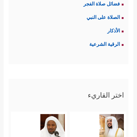
فضائل صلاة الفجر
ومصداقيَّته المطلقة، وبين من يَعمَى
الصلاة على النبي
عنه، ويلُوذُ بالخرافات التي يسميها دينًا،
الأذكار
﴿وَقَالَ
أو بالتصورات المادية المحدودة
الرقية الشرعية
ٱلَّذِینَ كَفَرُوۤاْ إِنۡ هَـٰذَاۤ إِلَّاۤ إِفۡكٌ ٱفۡتَرَىٰهُ وَأَعَانَهُۥ عَلَیۡهِ قَوۡمٌ
ءَاخَرُونَۖ فَقَدۡ جَاۤءُو ظُلۡمࣰا وَزُورࣰا
﴿٤﴾
وَقَالُوۤاْ أَسَـٰطِیرُ
ٱلۡأَوَّلِینَ ٱكۡتَتَبَهَا فَهِیَ تُمۡلَىٰ عَلَیۡهِ بُكۡرَةࣰ وَأَصِیلࣰا
﴿٥﴾
قُلۡ أَنزَلَهُ ٱلَّذِی یَعۡلَمُ ٱلسِّرَّ فِی ٱلسَّمَـٰوَ ٰ⁠تِ وَٱلۡأَرۡضِۚ إِنَّهُۥ
اختر القاريء
كَانَ غَفُورࣰا رَّحِیمࣰا﴾
.
رابعًا: إنَّ الموقف مِن الرسول الخاتم
ﷺ
هو الحدُّ الحاسم بين طريق الهداية