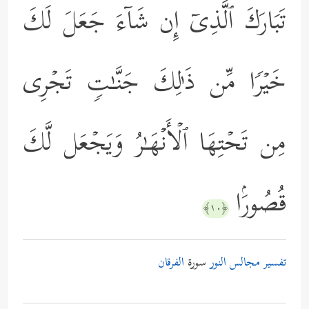
تَبَارَكَ ٱلَّذِیۤ إِن شَاۤءَ جَعَلَ لَكَ
خَیۡرࣰا مِّن ذَ ٰ⁠لِكَ جَنَّـٰتࣲ تَجۡرِی
مِن تَحۡتِهَا ٱلۡأَنۡهَـٰرُ وَیَجۡعَل لَّكَ
قُصُورَۢا
﴿١٠﴾
تفسير مجالس النور
سورة
الفرقان