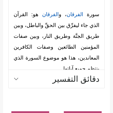
سورة
الفرقان
، و
الفرقان
هو: القرآن
الذي جاء ليفرِّق بين الحقِّ والباطل، وبين
طريق الجنَّة وطريق النار، وبين صفات
المؤمنين الطائعين وصفات الكافرين
المعاندين، هذا هو موضوع السورة الذي
ينتظم جميع آياتها.
دقائق التفسير
إنَّها سورة البيان الذي لا يدَعُ مجالًا
للغبش والالتواء، ولا للشكِّ والتردد؛
ليكون الناس بعد ذلك على بيِّنةٍ تامَّةٍ مِن
أمرهم، وليتحملوا عاقبة قرارهم