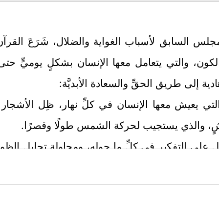
جلس السابق لأسباب الغواية والضلال، شَرَعَ القرآن ف
الكون، والتي يتعامل معها الإنسان بشكلٍ يوميٍّ حتى 
دية إلى طريق الحقِّ والسعادة الأبديَّة:
ِّلِّ التي يعيش معها الإنسان في كلِّ نهار، ظِل الأشجا
شٍ، والذي يستجيب لحركة الشمس طولًا وقصرًا.
قل على التفكير في كلِّ ما حوله، ومحاولة تحليل الظ
َجَعَلَهُۥ سَاكِنࣰا ثُمَّ جَعَلۡنَا ٱلشَّمۡسَ عَلَیۡهِ دَلِیلࣰا
﴿٤٥﴾
ثُمَّ قَبَضۡنَـٰهُ إِلَیۡنَا قَ
كِّرُ القرآن بتقسيم اليوم إلى ليلٍ ونهارٍ، ولكلٍّ وظيفته
﴿وَهُوَ ٱلَّذِی جَعَلَ لَكُمُ ٱلَّیۡلَ لِبَاسࣰا وَٱلنَّوۡمَ 
نتِشار والحركة والعمل