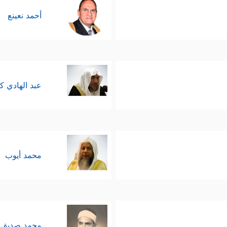
أحمد نعينع
عبد الهادي ك
محمد أيوب
محمد صديق 