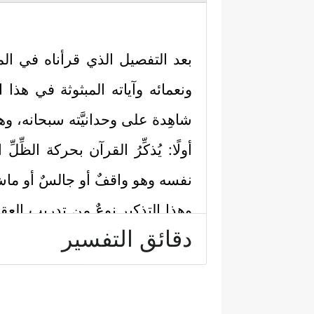
بعد التفصيل الذي قرأناه في الم
ونعمائه وآياته المبثوثة في هذا 
شاهِدة على وحدانيَّته سبحانه، وها
أولًا: يُذكِّرُ القرآن بحركة الظ
نفسه وهو واقفٌ أو جالسٌ أو ما
وهذا التذكير نوعٌ مِن تدريب الع
دقائق التفسير
﴿أَلَمۡ تَرَ إِلَىٰ رَبِّكَ كَیۡفَ مَدَّ ٱلظِّلَّ وَلَوۡ شَاۤءَ ل
ثانيًا: واستتباعًا لحركة الظِّل يُذ
السكن والراحة، والنهار وقتُ الا