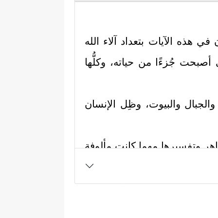
ي هذه الآيات بتعداد آلاء الله
أصبحت جُزءًا من حياته، وكلُّها
ر والجبال والبيوت، وظِل الإنسان
واهر وتفسيرها مهما كانت مألوفة
بۡضࣰا یَسِیرࣰا﴾
.
 ودوره في هذه الحياة، فالليل خيمةُ
سُبَاتࣰا وَجَعَلَ ٱلنَّهَارَ نُشُورࣰا﴾
.