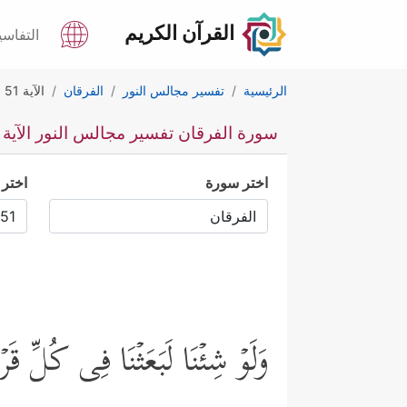
القرآن الكريم
التفاسي
الرئيسية
تفسير مجالس النور
الفرقان
الآية 51
سورة الفرقان تفسير مجالس النور الآية 51
اختر سورة
اختر 
وَلَوۡ شِئۡنَا لَبَعَثۡنَا فِی كُلِّ قَرۡ