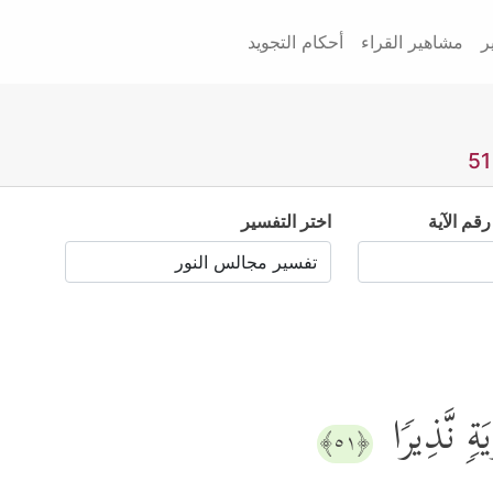
ر
مشاهير القراء
أحكام التجويد
رقم الآية
اختر التفسير
یَةࣲ نَّذِیرࣰا
﴿٥١﴾