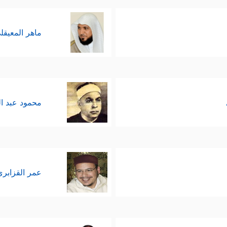
ماهر المعيقل
محمود عبد ا
عمر القزابري