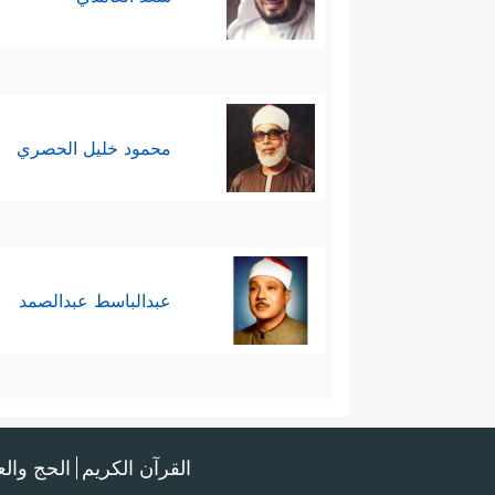
محمود خليل الحصري
عبدالباسط عبدالصمد
القرآن الكريم
الحج وال