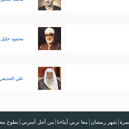
محمود خليل 
علي الحذيفي
عمرة
شهر رمضان
معا نربي أبناءنا
من أجل أسرتي
تطوع معن