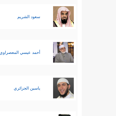
سعود الشريم
أحمد عيسي المعصراوي
ياسين الجزائري