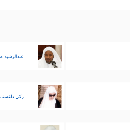
ة والموجَّهة، والمعالم الهادية على طريق الخير والسعا
َ یُجۡزَوۡنَ ٱلۡغُرۡفَةَ بِمَا صَبَرُواْ وَیُلَقَّوۡنَ فِیهَا تَحِیَّةࣰ وَسَلَـٰمًا
﴿٧٥﴾
خَـٰلِدِینَ فِیه
ُاْ بِكُمۡ رَبِّی لَوۡلَا دُعَاۤؤُكُمۡۖ فَقَدۡ كَذَّبۡتُمۡ فَسَوۡفَ یَكُونُ لِزَامَۢا﴾
، في مُقا
ا الأساس.
عبدالرشيد 
زكي داغستان