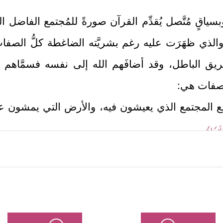
ياقٍ مُتَّصل يُقدِّم القرآن صورةً للمُجتمع الفاضل ال
والذي ظهَرَت عليه رغم بشريَّته الضاغطة كلُّ الصفات 
ق الباطل، وقد أضافَهم الله إلى نفسه فسمَّاهم عبادَ 
لصفات هي:
ِينة مع المجتمع الذي يعيشون فيه، والأرض التي يمشون ع
َلَـٰمࣰا﴾
.
یتُونَ لِرَبِّهِمۡ سُجَّدࣰا وَقِیَـٰمࣰا﴾
إيمانًا به وتودُّدًا إليه وشُكرًا له،
﴿وَٱلَّذِینَ یَقُولُونَ رَبَّنَا ٱصۡرِفۡ عَنَّا عَذَابَ
 والتحسُّب ليوم الحساب