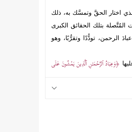
ذي اختار الحقَّ وتمسَّك به، ذلك
المُتَّصلة بتلك الحقائق الكبرى
الرحمن، تودُّدًا وتقرُّبًا، وهو
﴿وَعِبَادُ ٱلرَّحۡمَـٰنِ ٱلَّذِینَ یَمۡشُونَ عَلَى
ليها
﴿وَٱلَّذِینَ
 وقد أكَّد هذا المعنى بقوله:
 جَهَنَّمَۖ إِنَّ عَذَابَهَا كَانَ غَرَامًا
﴿٦٥﴾
إِنَّهَا