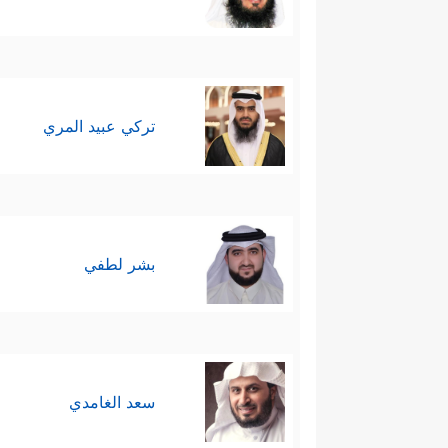
تركي عبيد المري
بشر لطفي
سعد الغامدي