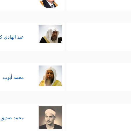
عبد الهادي ك
محمد أيوب
محمد صديق 