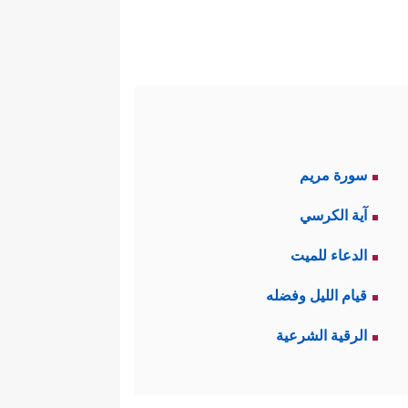
یَقۡتُرُواْ وَكَانَ بَیۡنَ ذَ ٰ⁠لِكَ قَوَامࣰا﴾
.
حَقِّ﴾
.
َإِذَا مَرُّواْ بِٱللَّغۡوِ مَرُّواْ كِرَامࣰا﴾
.
سورة مريم
آية الكرسي
قُرَّةَ أَعۡیُنࣲ﴾
الدعاء للميت
.
قيام الليل وفضله
الرقية الشرعية
 فَأُوْلَــٰۤىِٕكَ یُبَدِّلُ ٱللَّهُ سَیِّـَٔاتِهِمۡ حَسَنَـٰتࣲۗ