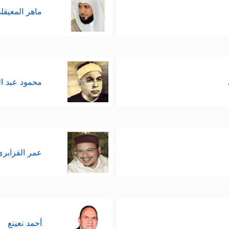
ماهر المعيقل
محمود عبد ا
عمر القزابري
أحمد نعينع