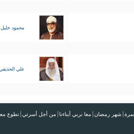
محمود خليل 
علي الحذيفي
عمرة
شهر رمضان
معا نربي أبناءنا
من أجل أسرتي
تطوع معن