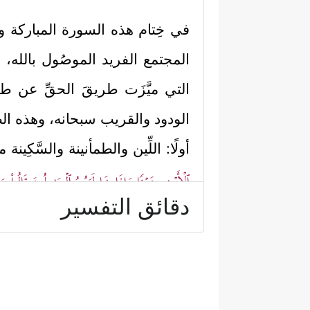
في خِتام هذه السورة المباركة وبس
المجتمع الفريد الموصُول بالله، 
التي ميَّزَت طريقَ الحقِّ عن طري
الودود والقريب سبحانه، وهذه ا
أولًا: اللِّين والطمأنينة والسَّك
ٱلۡأَرۡضِ هَوۡنࣰا وَإِذَا خَاطَبَهُمُ ٱلۡجَـٰهِلُونَ قَالُواْ س
دقائق التفسير
﴿وَٱلَّذِینَ یَبِ
ثانيًا: العبادة الخالِصة لله
لَا یَدۡعُونَ مَعَ ٱللَّهِ إِلَـٰهًا ءَاخَرَ﴾
.
ثالثًا: الخوف والمراقبة الدائمة،