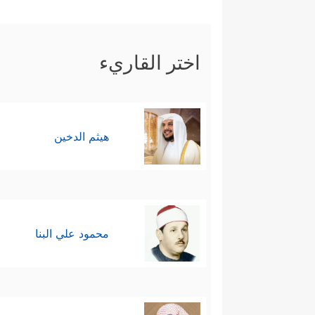
إنَّها منظومةٌ مِن القِيَم الحاكم
﴿أُوْلَــٰۤىِٕك
الأخيار ذلك الجزاء الودود
اختر القاريء
﴿قُلۡ مَا یَعۡبَؤ
أولئك المكذِّبِين الضالِّين
هي محورُ السورة كلِّها وموضوعه
هيثم الدخين
محمود علي البنا