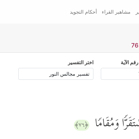
ر
مشاهير القراء
أحكام التجويد
رقم الآية
اختر التفسير
قَرࣰّا وَمُقَامࣰا
﴿٧٦﴾