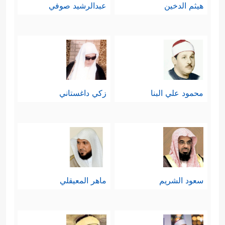
هيثم الدخين
عبدالرشيد صوفي
محمود علي البنا
زكي داغستاني
سعود الشريم
ماهر المعيقلي