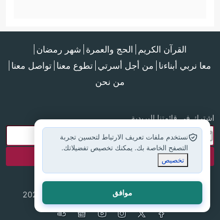
القرآن الكريم
الحج والعمرة
شهر رمضان
معا نربي أبناءنا
من أجل أسرتي
تطوع معنا
تواصل معنا
من نحن
اشترك في قائمتنا البريدية
نستخدم ملفات تعريف الارتباط لتحسين تجربة
التصفح الخاصة بك. يمكنك تخصيص تفضيلاتك.
تخصيص
موافق
جميع الحقوق محفوظة لموقع إسلام أون لاين © 2025