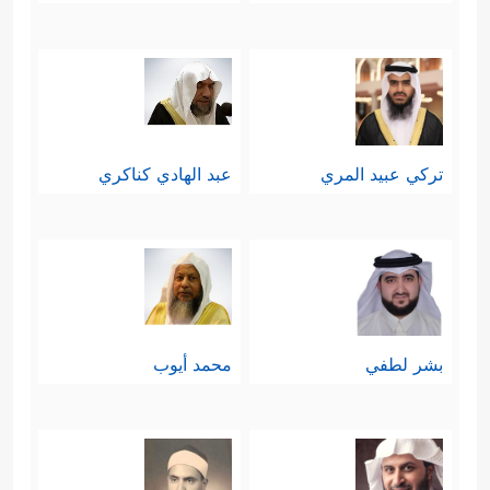
تركي عبيد المري
عبد الهادي كناكري
بشر لطفي
محمد أيوب