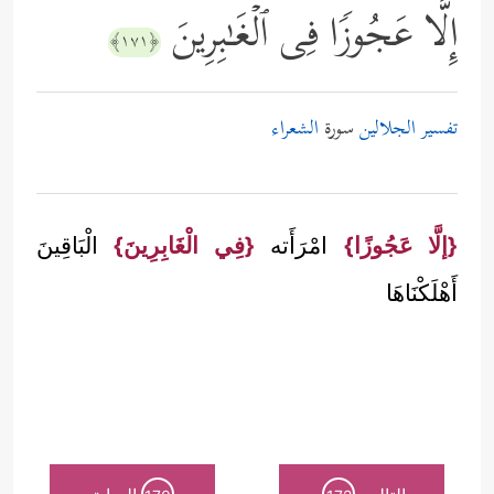
إِلَّا عَجُوزࣰا فِی ٱلۡغَـٰبِرِینَ
﴿١٧١﴾
تفسير الجلالين
سورة
الشعراء
{إلَّا عَجُوزًا}
امْرَأَته
{فِي الْغَابِرِينَ}
الْبَاقِينَ
أَهْلَكْنَاهَا