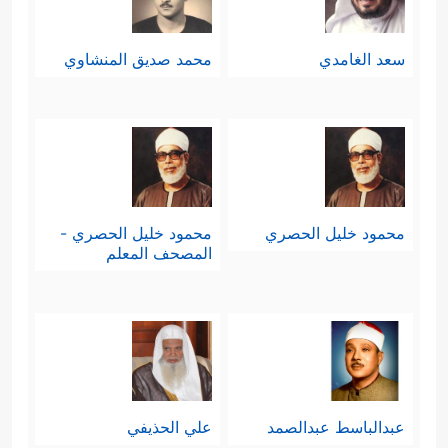
سعد الغامدي
محمد صديق المنشاوي
محمود خليل الحصري
محمود خليل الحصري -
المصحف المعلم
عبدالباسط عبدالصمد
علي الحذيفي