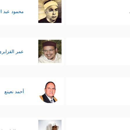
محمود عبد ا
عمر القزابري
أحمد نعينع