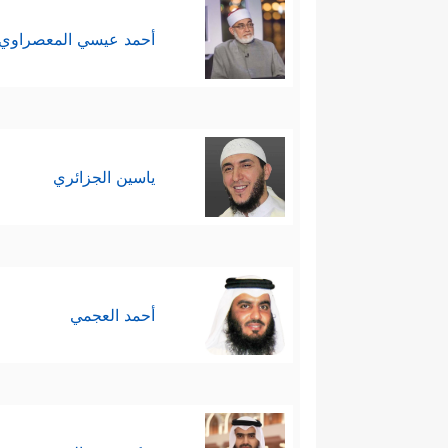
أحمد عيسي المعصراوي
ياسين الجزائري
أحمد العجمي