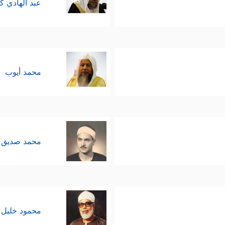
عبد الهادي ك
محمد أيوب
محمد صديق 
محمود خليل 