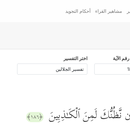
ر
مشاهير القراء
أحكام التجويد
رقم الآية
اختر التفسير
َإِن نَّظُنُّكَ لَمِنَ ٱلۡكَـٰذِبِینَ
﴿١٨٦﴾