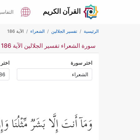
القرآن الكريم
التفاسي
الرئيسية
تفسير الجلالين
الشعراء
الآية 186
سورة الشعراء تفسير الجلالين الآية 186
اختر سورة
اختر 
وَمَاۤ أَنتَ إِلَّا بَشَرࣱ مِّثۡلُنَا و