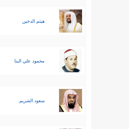
هيثم الدخين
محمود علي البنا
سعود الشريم