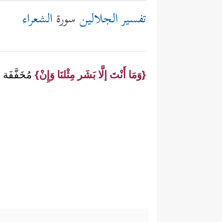
تفسير الجلالين
سورة
الشعراء
{وَمَا أَنْتَ إلَّا بَشَر مِثْلنَا وَإِنْ}
مُخَفَّفَة م