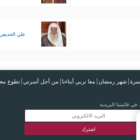
علي الحذيفي
عمرة
شهر رمضان
معا نربي أبناءنا
من أجل أسرتي
تطوع معن
في قائمتنا البريدية