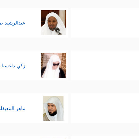
عبدالرشيد 
زكي داغستان
ماهر المعيقل