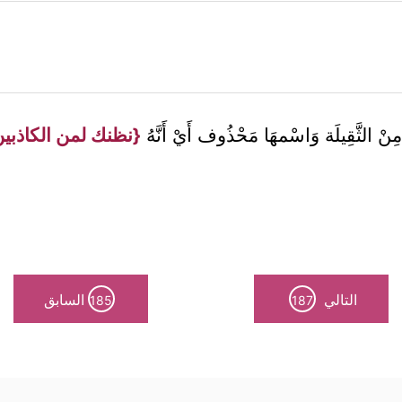
ِنْ الثَّقِيلَة وَاسْمهَا مَحْذُوف أَيْ أَنَّهُ
{نظنك لمن الكاذبي
التالي
السابق
185
187