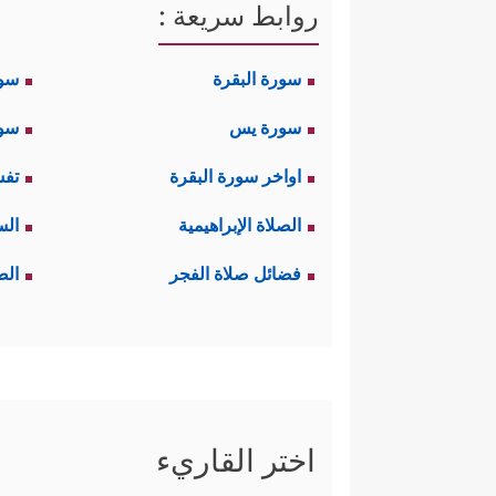
روابط سريعة :
سورة البقرة
سو
سورة يس
سور
اواخر سورة البقرة
تفس
الصلاة الإبراهيمية
الس
فضائل صلاة الفجر
الص
اختر القاريء