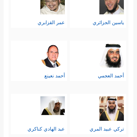
ياسين الجزائري
عمر القزابري
أحمد العجمي
أحمد نعينع
تركي عبيد المري
عبد الهادي كناكري