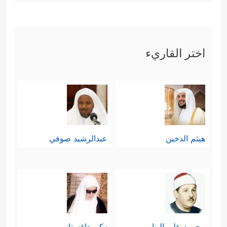
اختر القاريء
هيثم الدخين
عبدالرشيد صوفي
محمود علي البنا
زكي داغستاني