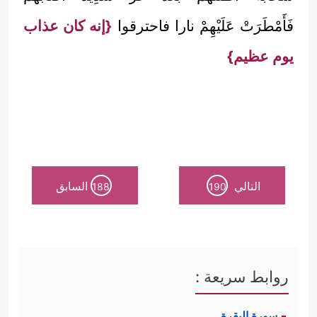
فَأَمْطَرَتْ عَلَيْهِمْ نارا فاحترقوا
{إنه كان عذاب
يوم عظيم}
التالي
السابق
188
190
روابط سريعة :
سورة البقرة