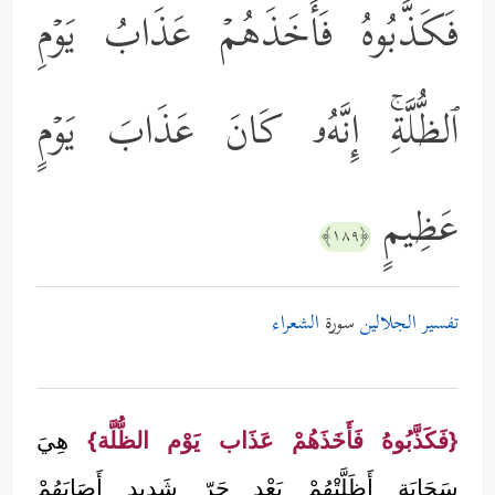
فَكَذَّبُوهُ فَأَخَذَهُمۡ عَذَابُ یَوۡمِ
ٱلظُّلَّةِۚ إِنَّهُۥ كَانَ عَذَابَ یَوۡمٍ
عَظِیمٍ
﴿١٨٩﴾
تفسير الجلالين
سورة
الشعراء
{فَكَذَّبُوهُ فَأَخَذَهُمْ عَذَاب يَوْم الظُّلَّة}
هِيَ
سَحَابَة أَظَلَّتْهُمْ بَعْد حَرّ شَدِيد أَصَابَهُمْ