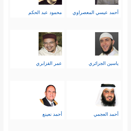
أحمد عيسي المعصراوي
محمود عبد الحكم
ياسين الجزائري
عمر القزابري
أحمد العجمي
أحمد نعينع