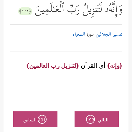
وَإِنَّهُۥ لَتَنزِیلُ رَبِّ ٱلۡعَـٰلَمِینَ
﴿١٩٢﴾
تفسير الجلالين
سورة
الشعراء
{وإنه}
أي القرآن
{لتنزيل رب العالمين}
التالي
السابق
191
193