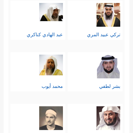
تركي عبيد المري
عبد الهادي كناكري
بشر لطفي
محمد أيوب