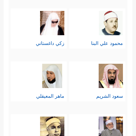
محمود علي البنا
زكي داغستاني
سعود الشريم
ماهر المعيقلي