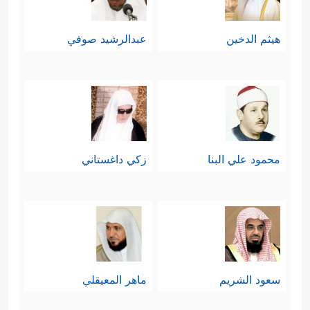
هيثم الدخين
عبدالرشيد صوفي
محمود علي البنا
زكي داغستاني
سعود الشريم
ماهر المعيقلي