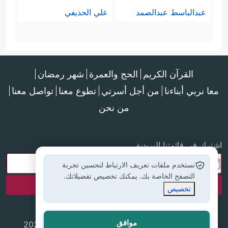
عبدالباسط عبدالصمد
علي الحذيفي
القرآن الكريم
الحج والعمرة
شهر رمضان
معا نربي أبناءنا
من أجل أسرتي
تطوع معنا
تواصل معنا
من نحن
اشترك في قائمتنا البريدية
نستخدم ملفات تعريف الارتباط لتحسين تجربة
التصفح الخاصة بك. يمكنك تخصيص تفضيلاتك.
تخصيص
موافق
جميع الحقوق محفوظة لموقع إسلام أون لاين © 2025