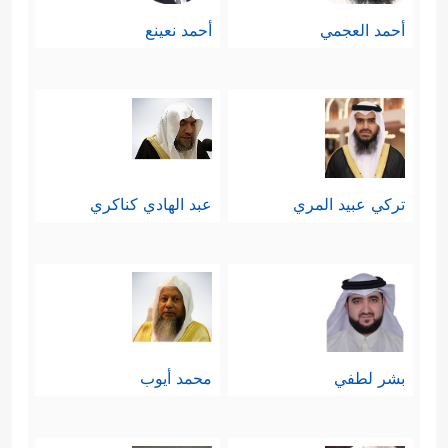
أحمد العجمي
أحمد نعينع
تركي عبيد المري
عبد الهادي كناكري
بشر لطفي
محمد أيوب