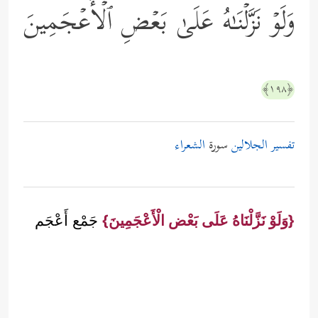
وَلَوۡ نَزَّلۡنَـٰهُ عَلَىٰ بَعۡضِ ٱلۡأَعۡجَمِینَ
﴿١٩٨﴾
تفسير الجلالين
سورة
الشعراء
{وَلَوْ نَزَّلْنَاهُ عَلَى بَعْض الْأَعْجَمِينَ}
جَمْع أَعْجَم