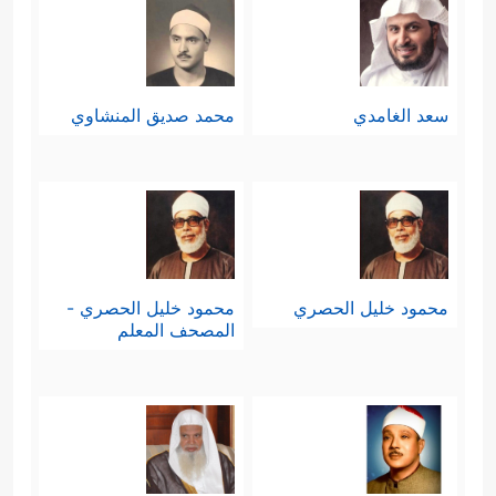
سعد الغامدي
محمد صديق المنشاوي
محمود خليل الحصري
محمود خليل الحصري -
المصحف المعلم