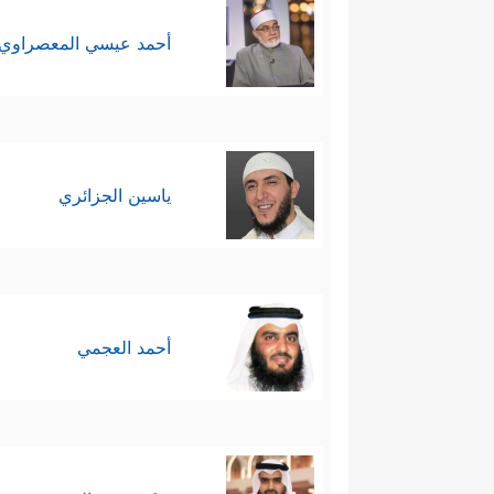
أحمد عيسي المعصراوي
ياسين الجزائري
أحمد العجمي