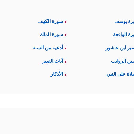
رة يوسف
سورة الكهف
ة الواقعة
سورة الملك
ير ابن عاشور
أدعية من السنة
نن الرواتب
آيات الصبر
لاة على النبي
الأذكار