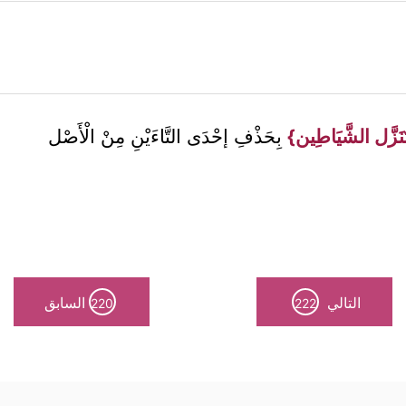
نَزَّل الشَّيَاطِين}
بِحَذْفِ إحْدَى التَّاءَيْنِ مِنْ الْأَصْل
التالي
السابق
220
222