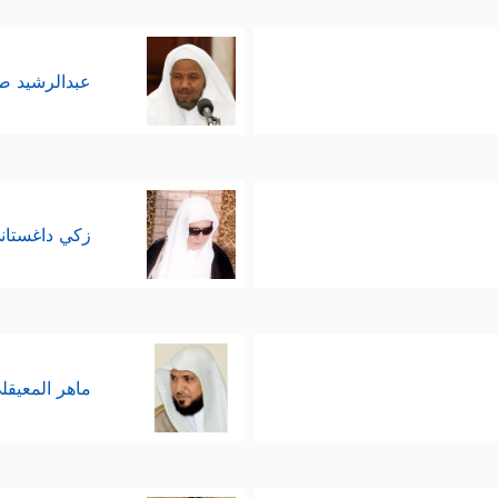
عبدالرشيد 
زكي داغستان
ماهر المعيقل