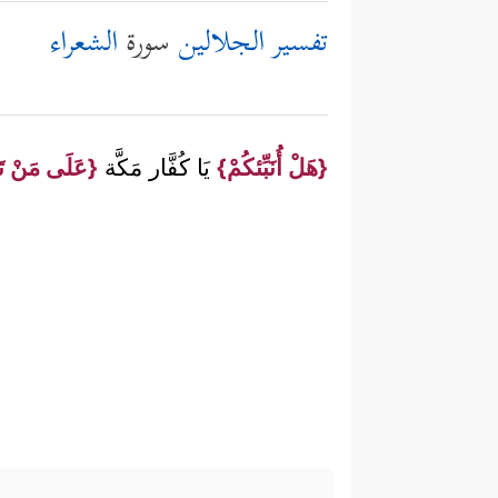
تفسير الجلالين
سورة
الشعراء
{هَلْ أُنَبِّئكُمْ}
يَا كُفَّار مَكَّة
{عَلَى مَنْ تَ