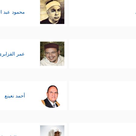
محمود عبد ا
عمر القزابري
أحمد نعينع