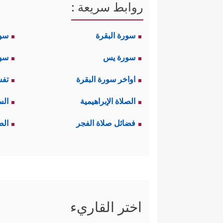
روابط سريعة :
سورة البقرة
سو
سورة يس
سور
اواخر سورة البقرة
تفس
الصلاة الإبراهيمية
الس
فضائل صلاة الفجر
الص
اختر القاريء