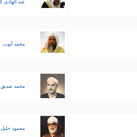
عبد الهادي ك
محمد أيوب
محمد صديق 
محمود خليل 