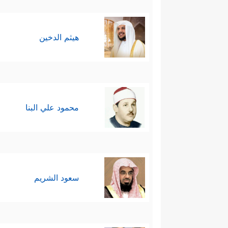
هيثم الدخين
محمود علي البنا
سعود الشريم