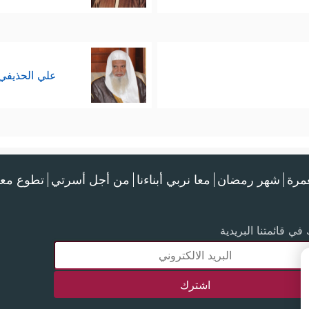
علي الحذيفي
عمرة
شهر رمضان
معا نربي أبناءنا
من أجل أسرتي
تطوع معن
في قائمتنا البريدية