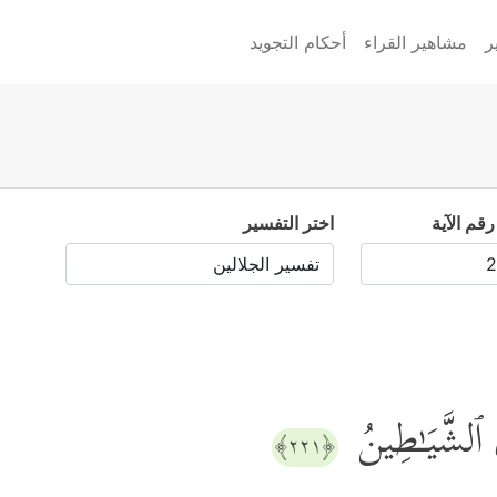
ر
مشاهير القراء
أحكام التجويد
رقم الآية
اختر التفسير
ُ ٱلشَّیَـٰطِینُ
﴿٢٢١﴾