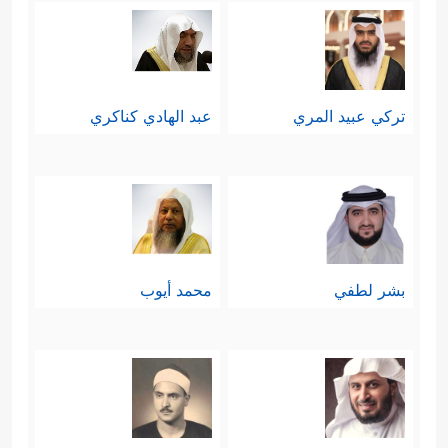
تركي عبيد المري
عبد الهادي كناكري
بشر لطفي
محمد أيوب