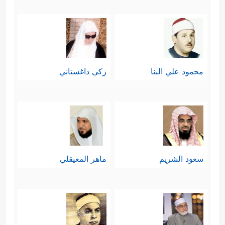
محمود علي البنا
زكي داغستاني
سعود الشريم
ماهر المعيقلي