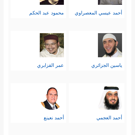
أحمد عيسي المعصراوي
محمود عبد الحكم
ياسين الجزائري
عمر القزابري
أحمد العجمي
أحمد نعينع