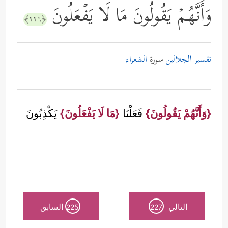
وَأَنَّهُمۡ یَقُولُونَ مَا لَا یَفۡعَلُونَ
﴿٢٢٦﴾
تفسير الجلالين
سورة
الشعراء
{وَأَنَّهُمْ يَقُولُونَ}
فَعَلْنَا
{مَا لَا يَفْعَلُونَ}
يَكْذِبُونَ
التالي
السابق
225
227