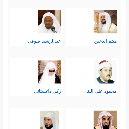
هيثم الدخين
عبدالرشيد صوفي
محمود علي البنا
زكي داغستاني