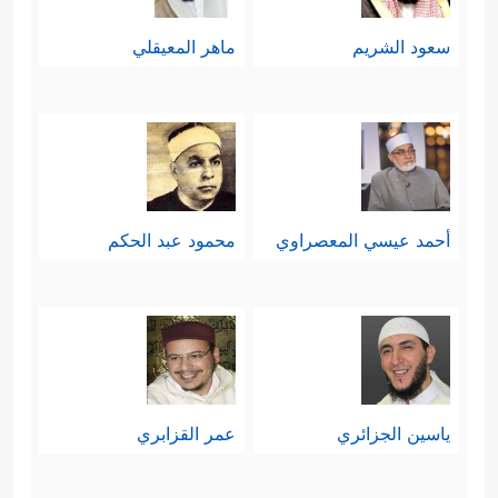
سعود الشريم
ماهر المعيقلي
أحمد عيسي المعصراوي
محمود عبد الحكم
ياسين الجزائري
عمر القزابري