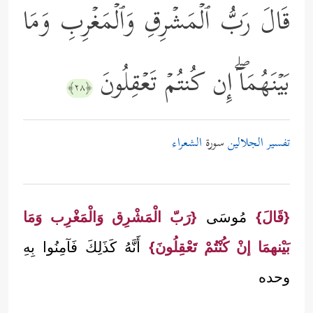
قَالَ رَبُّ ٱلۡمَشۡرِقِ وَٱلۡمَغۡرِبِ وَمَا
بَیۡنَهُمَاۤۖ إِن كُنتُمۡ تَعۡقِلُونَ
﴿٢٨﴾
تفسير الجلالين
سورة
الشعراء
{قَالَ}
مُوسَى
{رَبّ الْمَشْرِق وَالْمَغْرِب وَمَا
بَيْنهمَا إنْ كُنْتُمْ تَعْقِلُونَ}
أَنَّهُ كَذَلِكَ فَآمِنُوا بِهِ
وحده