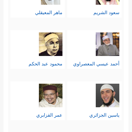
سعود الشريم
ماهر المعيقلي
أحمد عيسي المعصراوي
محمود عبد الحكم
ياسين الجزائري
عمر القزابري