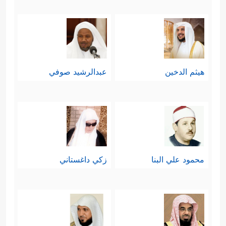
هيثم الدخين
عبدالرشيد صوفي
محمود علي البنا
زكي داغستاني