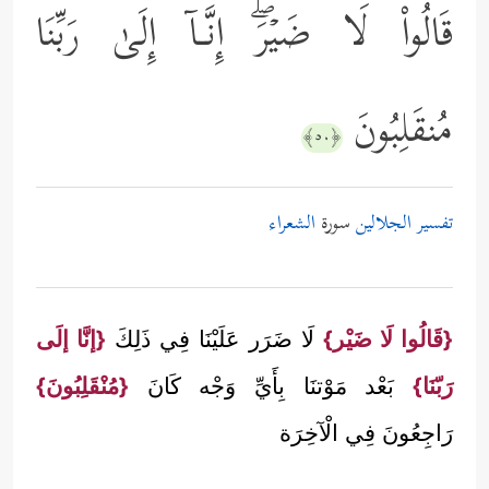
قَالُواْ لَا ضَیۡرَۖ إِنَّـاۤ إِلَىٰ رَبِّنَا
مُنقَلِبُونَ
﴿٥٠﴾
تفسير الجلالين
سورة
الشعراء
{قَالُوا لَا ضَيْر}
لَا ضَرَر عَلَيْنَا فِي ذَلِكَ
{إنَّا إلَى
رَبّنَا}
بَعْد مَوْتنَا بِأَيِّ وَجْه كَانَ
{مُنْقَلِبُونَ}
رَاجِعُونَ فِي الْآخِرَة