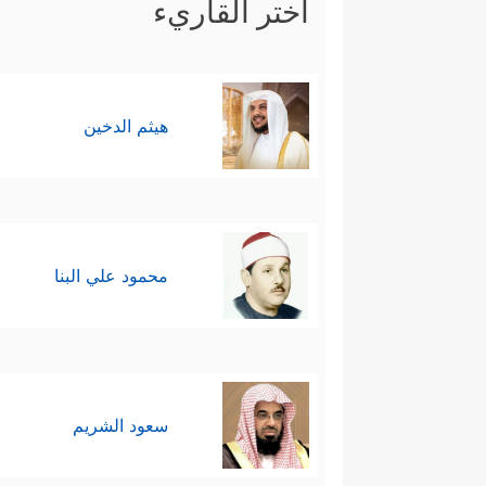
اختر القاريء
هيثم الدخين
محمود علي البنا
سعود الشريم