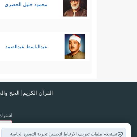
محمود خليل الحصري
عبدالباسط عبدالصمد
القرآن الكريم
الحج وال
اشترك 
نستخدم ملفات تعريف الارتباط لتحسين تجربة التصفح الخاصة