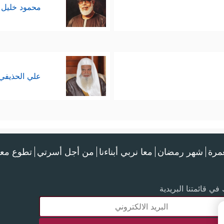
محمود خليل 
علي الحذيفي
عمرة
شهر رمضان
معا نربي أبناءنا
من أجل أسرتي
تطوع معن
في قائمتنا البريدية