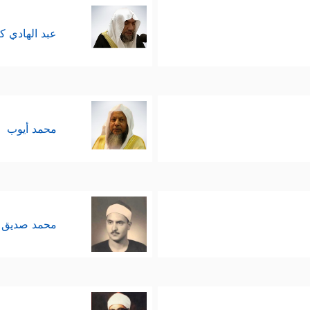
عبد الهادي ك
محمد أيوب
محمد صديق 