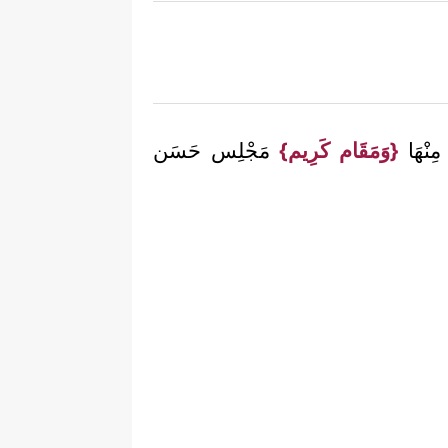
مِنْهَا
{وَمَقَام كَرِيم}
مَجْلِس حَسَن