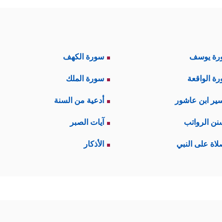
رة يوسف
سورة الكهف
ة الواقعة
سورة الملك
ير ابن عاشور
أدعية من السنة
نن الرواتب
آيات الصبر
لاة على النبي
الأذكار