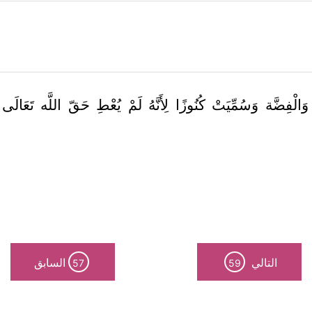
فِضَّة وَسُمِّيَتْ كُنُوزًا لِأَنَّهُ لَمْ يُعْطِ حَقّ اللَّه تَعَالَى 
التالي
السابق
57
59