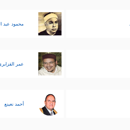
محمود عبد ا
عمر القزابري
أحمد نعينع