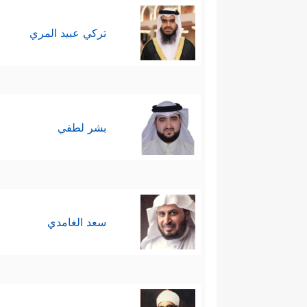
تركي عبيد المري
بشر لطفي
سعد الغامدي