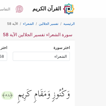
القرآن الكريم
التفاسي
الرئيسية
تفسير الجلالين
الشعراء
الآية 58
سورة الشعراء تفسير الجلالين الآية 58
اختر سورة
اختر 
وَكُنُوزࣲ وَمَقَامࣲ كَرِیمࣲ
﴿٥٨﴾