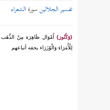
تفسير الجلالين
سورة
الشعراء
{وَكُنُوز}
أَمْوَال ظَاهِرَة مِنْ الذَّهَب وَالْ
لِلْأُمَرَاءِ وَالْوُزَرَاء يحفه أتباعهم