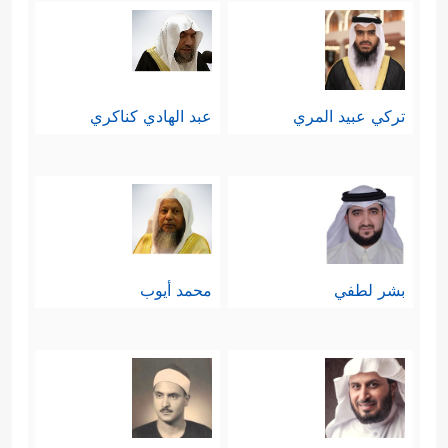
تركي عبيد المري
عبد الهادي كناكري
بشر لطفي
محمد أيوب