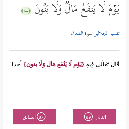
یَوۡمَ لَا یَنفَعُ مَالࣱ وَلَا بَنُونَ
﴿٨٨﴾
تفسير الجلالين
سورة
الشعراء
قَالَ تَعَالَى فِيهِ
{يَوْم لَا يَنْفَع مَال وَلَا بنون}
أحدا
التالي
السابق
87
89