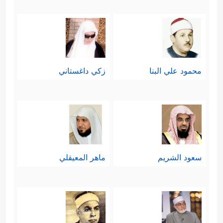
محمود علي البنا
زكي داغستاني
سعود الشريم
ماهر المعيقلي