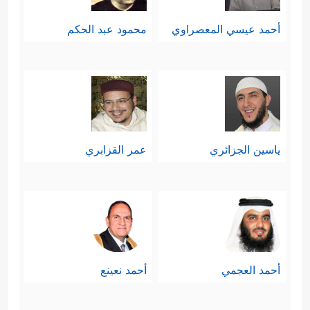
أحمد عيسي المعصراوي
محمود عبد الحكم
ياسين الجزائري
عمر القزابري
أحمد العجمي
أحمد نعينع