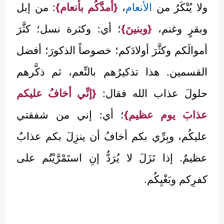
ولا يُنْكَرُ من
الأنعام
،
{أمدَّكُم بأنعام}
: من إبل
وبقرٍ وغنم،
{وبنينَ}
؛ أي: وكثرة نسل؛ كثَّرَ
أموالَكم وكثَّرَ أولادَكم؛ خصوصاً الذكورَ؛ أفضل
القسمين. هذا تذكيرُهم بالنِّعم، ثم ذكَّرهم
حلولَ عذاب الله فقال:
{إنِّي أخافُ عليكم
عذابَ يوم عظيم}
؛ أي: إني من شفقتي
عليكُم، وبِرِّي بكم أخافُ أن ينزِلَ بكم عذابٌ
عظيمٌ. إذا نَزَلَ لا يُرَدُّ إنِ استَمْرَّيْتُم على
كفرِكم وبَغْيِكُم.