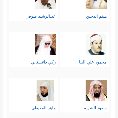
هيثم الدخين
عبدالرشيد صوفي
محمود علي البنا
زكي داغستاني
سعود الشريم
ماهر المعيقلي