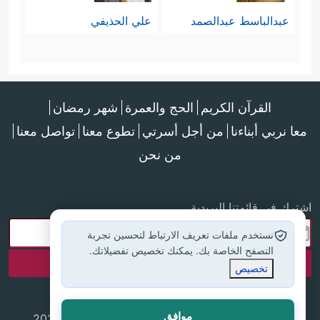
عبدالباسط عبدالصمد
علي الحذيفي
القرآن الكريم
الحج والعمرة
شهر رمضان
معا نربي أبناءنا
من أجل أسرتي
تطوع معنا
تواصل معنا
من نحن
اشترك في قائمتنا البريدية
نستخدم ملفات تعريف الارتباط لتحسين تجربة
التصفح الخاصة بك. يمكنك تخصيص تفضيلاتك.
تخصيص
موافق
جميع الحقوق محفوظة لموقع إسلام أون لاين © 2025