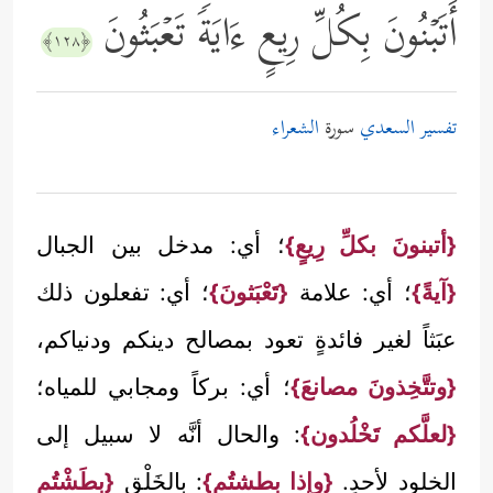
أَتَبۡنُونَ بِكُلِّ رِیعٍ ءَایَةࣰ تَعۡبَثُونَ
﴿١٢٨﴾
تفسير السعدي
سورة
الشعراء
{أتبنونَ بكلِّ رِيعٍ}
؛ أي: مدخل بين الجبال
{آيةً}
؛ أي: علامة
{تَعْبَثونَ}
؛ أي: تفعلون ذلك
عبَثاً لغير فائدةٍ تعود بمصالح دينكم ودنياكم،
{وتتَّخِذونَ مصانعَ}
؛ أي: بركاً ومجابي للمياه؛
{لعلَّكم تَخْلُدون}
: والحال أنَّه لا سبيل إلى
الخلود لأحدٍ.
{وإذا بطشتُم}
: بالخَلْق
{بطَشْتُم