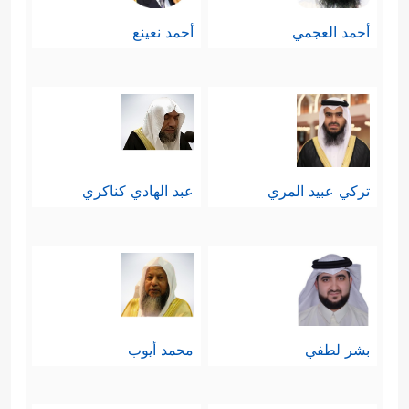
أحمد العجمي
أحمد نعينع
تركي عبيد المري
عبد الهادي كناكري
بشر لطفي
محمد أيوب