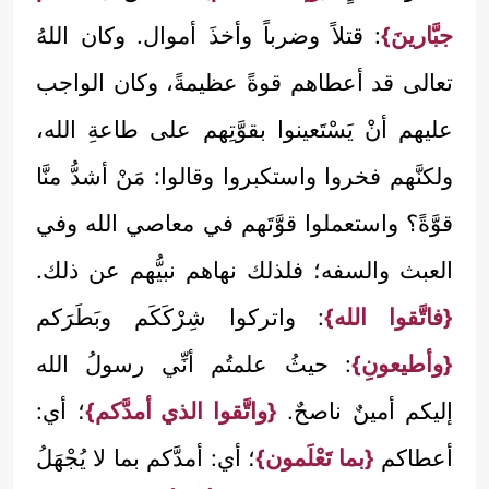
جبَّارينَ}
: قتلاً وضرباً وأخذَ أموال. وكان اللهُ
تعالى قد أعطاهم قوةً عظيمةً، وكان الواجب
عليهم أنْ يَسْتَعينوا بقوَّتِهم على طاعةِ الله،
ولكنَّهم فخروا واستكبروا وقالوا: مَنْ أشدُّ منَّا
قوَّةً؟ واستعملوا قوَّتَهم في معاصي الله وفي
العبث والسفه؛ فلذلك نهاهم نبيُّهم عن ذلك.
{فاتَّقوا الله}
: واتركوا شِرْكَكَم وبَطَرَكم
{وأطيعونِ}
: حيثُ علمتُم أنِّي رسولُ الله
إليكم أمينٌ ناصحٌ.
{واتَّقوا الذي أمدَّكم}
؛ أي:
أعطاكم
{بما تَعْلَمون}
؛ أي: أمدَّكم بما لا يُجْهَلُ