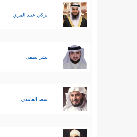
تركي عبيد المري
بشر لطفي
سعد الغامدي