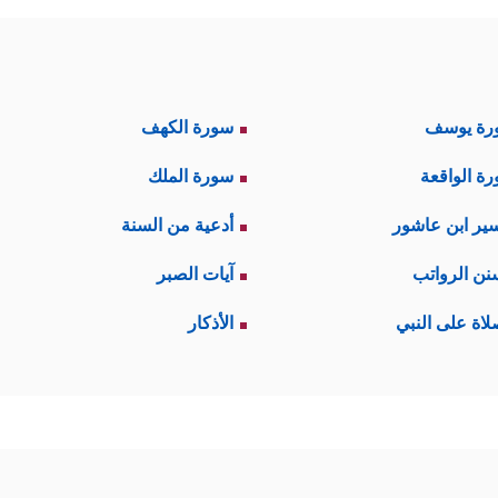
رة يوسف
سورة الكهف
ة الواقعة
سورة الملك
ير ابن عاشور
أدعية من السنة
نن الرواتب
آيات الصبر
لاة على النبي
الأذكار