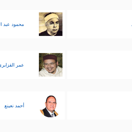
محمود عبد ا
عمر القزابري
أحمد نعينع