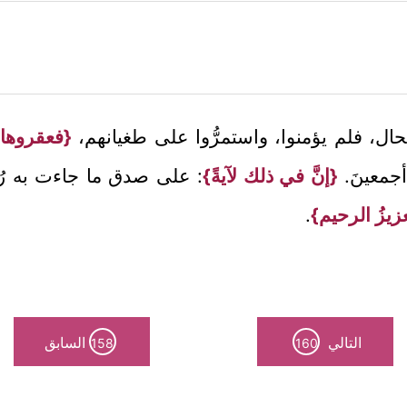
حال، فلم يؤمنوا، واستمرُّوا على طغيانهم،
{فعقروها ف
أجمعينَ.
{إنَّ في ذلك لآيةً}
: على صدق ما جاءت به رُس
لعزيزُ الرحيم}
.
التالي
السابق
158
160