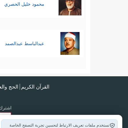
محمود خليل الحصري
عبدالباسط عبدالصمد
القرآن الكريم
الحج وال
اشترك 
نستخدم ملفات تعريف الارتباط لتحسين تجربة التصفح الخاصة