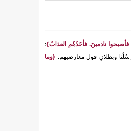
أصبحوا نادمينَ. فأخَذَهُم العذابُ}
:
ْلُنا وبطلانِ قول معارضيهم.
{وما