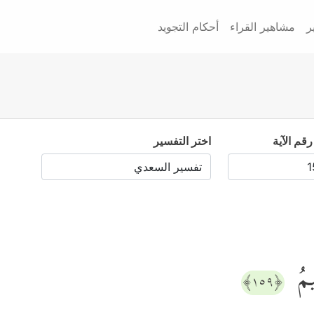
ر
مشاهير القراء
أحكام التجويد
رقم الآية
اختر التفسير
ِیمُ
﴿١٥٩﴾