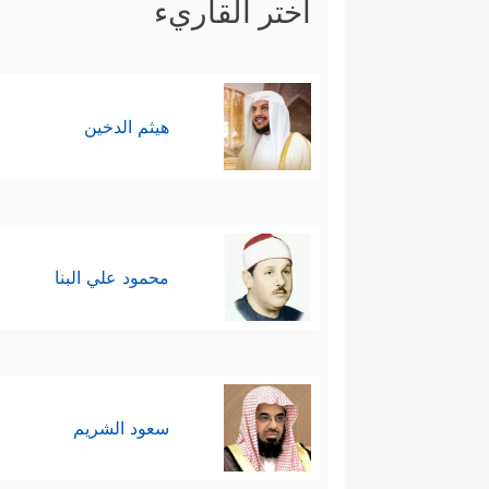
اختر القاريء
هيثم الدخين
محمود علي البنا
سعود الشريم