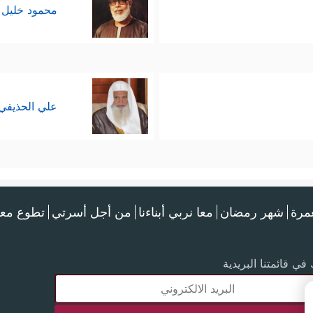
محمود خليل 
علي الحذيفي
عمرة
شهر رمضان
معا نربي أبناءنا
من أجل أسرتي
تطوع معن
في قائمتنا البريدية