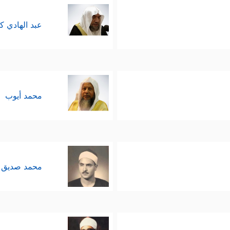
عبد الهادي ك
محمد أيوب
محمد صديق 