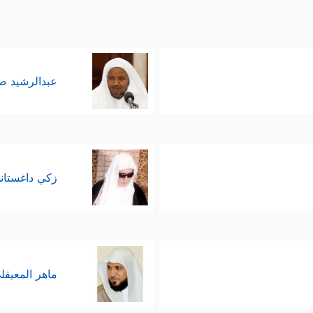
عبدالرشيد 
زكي داغستان
ماهر المعيقل