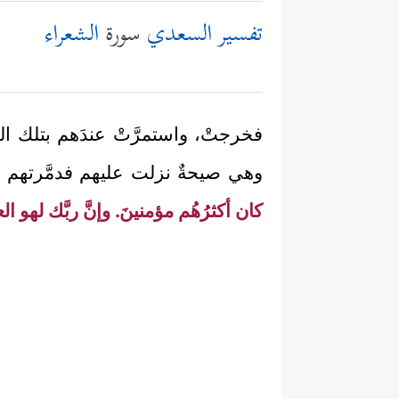
تفسير السعدي
سورة
الشعراء
فخرجتْ، واستمرَّتْ عندَهم بتلك ال
وهي صيحةٌ نزلت عليهم فدمَّرتهم 
كان أكثرُهُم مؤمنينَ. وإنَّ ربَّك لهو ا