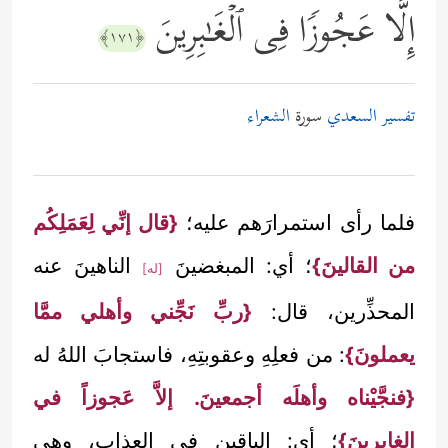
إِلَّا عَجُوزࣰا فِی ٱلۡغَـٰبِرِینَ
﴿١٧١﴾
تفسير السعدي
سورة
الشعراء
فلما رأى استمرارَهم عليه؛
{قال إنِّي لِعَمَلِكُم
من القالينَ}
؛ أي: المبغضينَ
الناهينَ عنه
[له]
المحذِّرين، قال:
{ربِّ نَجِّني وأهلي ممَّا
يعملونَ}
: من فعلِهِ وعقوبتِهِ، فاستجابَ اللهُ له
{فنجَّيْناه وأهلَه أجمعينَ. إلاَّ عَجوزاً في
الغابِرينَ}
؛ أي: الباقين في العذاب، وهي