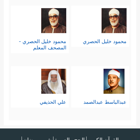
محمود خليل الحصري
محمود خليل الحصري -
المصحف المعلم
عبدالباسط عبدالصمد
علي الحذيفي
القرآن الكريم
الحج والعمرة
شهر رمضان