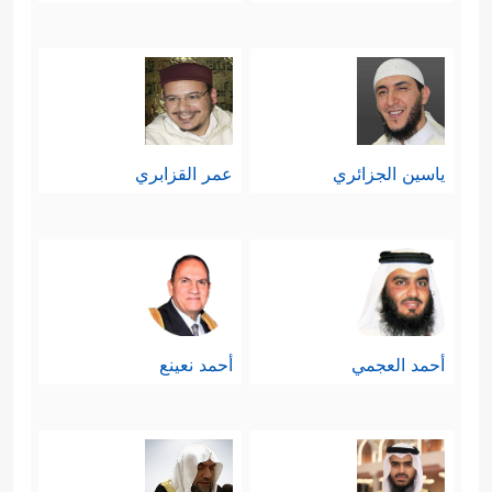
ياسين الجزائري
عمر القزابري
أحمد العجمي
أحمد نعينع