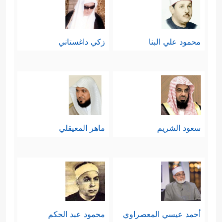
محمود علي البنا
زكي داغستاني
سعود الشريم
ماهر المعيقلي
أحمد عيسي المعصراوي
محمود عبد الحكم