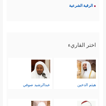
الرقية الشرعية
اختر القاريء
هيثم الدخين
عبدالرشيد صوفي