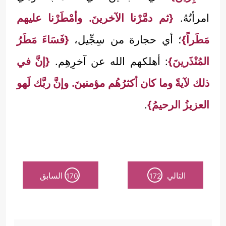
امرأتُهُ.
{ثم دمَّرْنا الآخرينَ. وأمْطَرْنا عليهم
مَطَراً}
؛ أي حجارة من سِجِّيل،
{فَسَاءَ مَطَرُ
المُنْذَرينَ}
: أهلكهم الله عن آخرِهِم.
{إنَّ في
ذلك لآيةً وما كان أكثرُهُم مؤمنينَ. وإنَّ ربَّك لَهو
العزيزُ الرحيمُ}
.
التالي
السابق
170
172