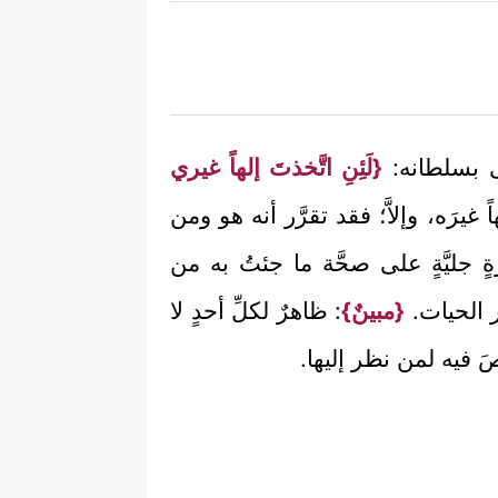
ى بسلطانه:
{لَئِنِ اتَّخذتَ إلهاً غيري
 غيرَه، وإلاَّ؛ فقد تقرَّر أنه هو ومن
ةٍ جليَّةٍ على صحَّة ما جئتُ به من
ر الحيات.
{مبينٌ}
: ظاهرٌ لكلِّ أحدٍ لا
صَ فيه لمن نظر إليها.