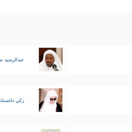
عبدالرشيد 
زكي داغستان