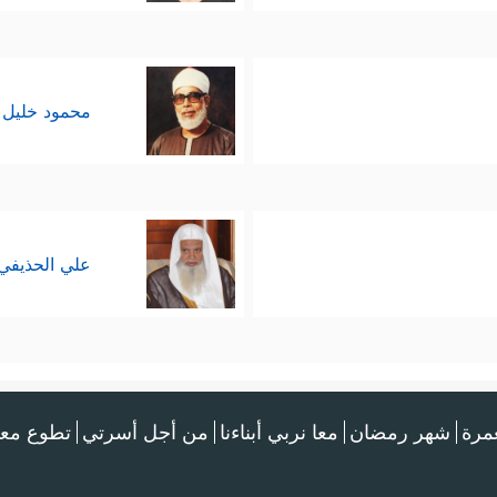
محمود خليل 
علي الحذيفي
عمرة
شهر رمضان
معا نربي أبناءنا
من أجل أسرتي
تطوع معن