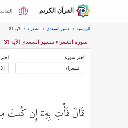
القرآن الكريم
التفاسي
الرئيسية
تفسير السعدي
الشعراء
الآية 31
سورة الشعراء تفسير السعدي الآية 31
اختر سورة
اختر 
قَالَ فَأۡتِ بِهِۦۤ إِن كُنتَ مِن