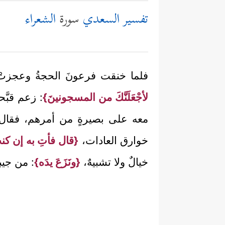
تفسير السعدي
سورة
الشعراء
فلما خنقت فرعونَ الحجةُ وعجزتْ ق
لأجْعَلَنَّكَ من المسجونينَ}
: زعم قبَّح
معه على بصيرةٍ من أمرهم، فقا
خوارق العادات،
{قال فأتِ به إن كنت
خيالٌ ولا تشبيهٌ،
{ونَزَعَ يدَه}
: من جيب