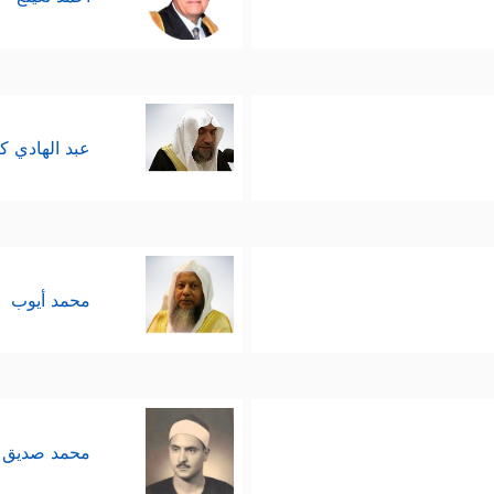
عبد الهادي ك
محمد أيوب
محمد صديق 