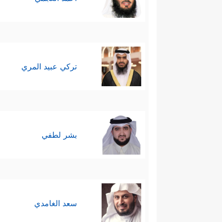
تركي عبيد المري
بشر لطفي
سعد الغامدي