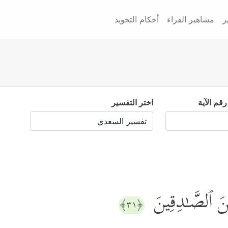
ر
مشاهير القراء
أحكام التجويد
رقم الآية
اختر التفسير
َ ٱلصَّـٰدِقِینَ
﴿٣١﴾