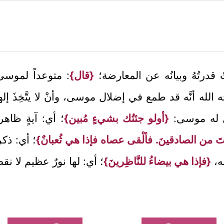
درتُهُ وبيانُه عن المعارضة؛
{قال}
: متوعداً لموس
ه الله أنَّه قد طمع في إضلال موسى، وأنْ لا يتَّخِذَ إلهاً
ل له موسى:
{أولو جئتُك بشيءٍ مُبين}
؛ أي: آيةٍ ظاهر
َ من الصادقينَ. فألْقى عصاه فإذا هي ثُعبانٌ}
؛ أي: ذك
ه،
{فإذا هي بيضاءُ للنَّاظِرينَ}
؛ أي: لها نورٌ عظيم لا نق