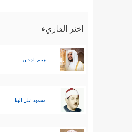
اختر القاريء
هيثم الدخين
محمود علي البنا