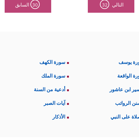
التالي
السابق
30
32
رة يوسف
سورة الكهف
ة الواقعة
سورة الملك
ير ابن عاشور
أدعية من السنة
نن الرواتب
آيات الصبر
لاة على النبي
الأذكار