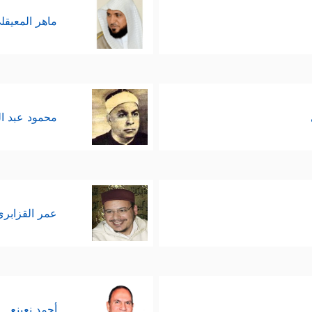
ماهر المعيقل
محمود عبد ا
عمر القزابري
أحمد نعينع