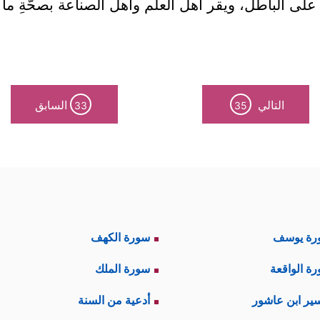
على الباطل، ويقر أهل العلم وأهل الصناعة بصحَّةِ ما
التالي
السابق
33
35
رة يوسف
سورة الكهف
ة الواقعة
سورة الملك
ير ابن عاشور
أدعية من السنة