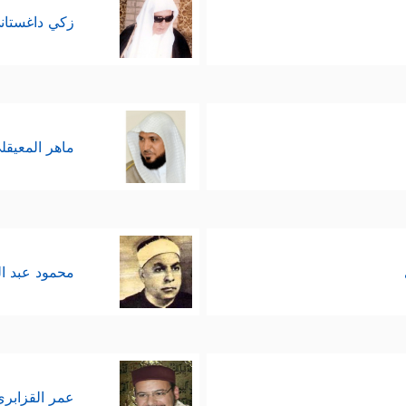
زكي داغستان
ماهر المعيقل
محمود عبد ا
عمر القزابري