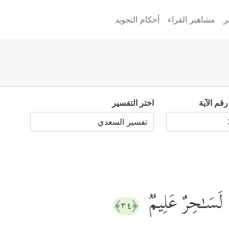
ر
مشاهير القراء
أحكام التجويد
رقم الآية
اختر التفسير
َا لَسَـٰحِرٌ عَلِیمࣱ
﴿٣٤﴾