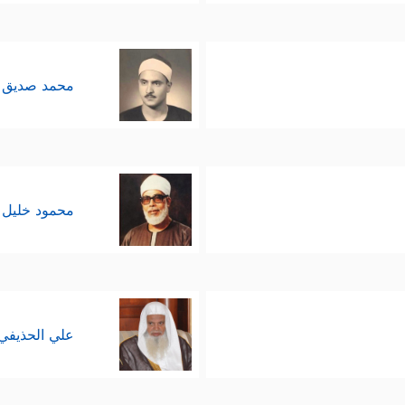
محمد صديق 
محمود خليل 
علي الحذيفي