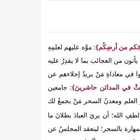
رِجَكم من أرضِكُم}
: موَّه عليهم لعلمِهِ
يأتون من العجائب بما لا يقدِرُ عليه
 في معاداةِ مَنْ يريدُ إجلاءهم عن
عَثْ في المدائن حاشرينَ}
: جامعين
ُ العلم ومعدنُ السحر مَنْ يجمعُ لك
فِ الله؛ أن يريَ العبادَ بطلانَ ما
المهارة بالسحر؛ لينعقد المجلسُ عن