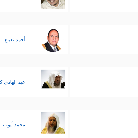
أحمد نعينع
عبد الهادي ك
محمد أيوب