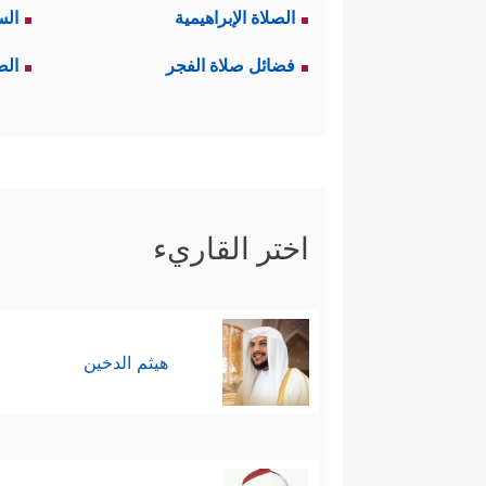
الصلاة الإبراهيمية
الس
فضائل صلاة الفجر
الص
اختر القاريء
هيثم الدخين