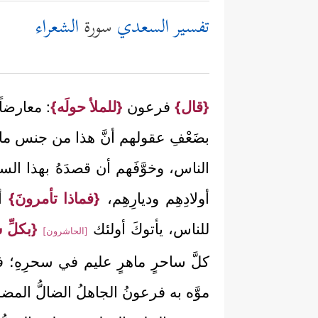
تفسير السعدي
سورة
الشعراء
{قال}
فرعون
{للملأ حولَه}
: معارضاً
بضَعْفِ عقولهم أنَّ هذا من جنس ما يأ
الناس، وخوَّفَهم أن قصدَهُ بهذا ال
أولادِهِم وديارِهِم،
{فماذا تأمرونَ}
أن
للناس، يأتوكَ أولئك
{بكلِّ س
[الحاشرون]
كلَّ ساحرٍ ماهرٍ عليم في سحرِهِ؛ فإ
موَّه به فرعونُ الجاهلُ الضالُّ ال