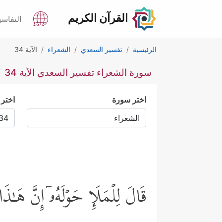
القرآن الكريم
التفاسي
الرئيسية
تفسير السعدي
الشعراء
الآية 34
سورة الشعراء تفسير السعدي الآية 34
اختر سورة
اختر 
قَالَ لِلۡمَلَإِ حَوۡلَهُۥۤ إِنَّ هَـٰذ