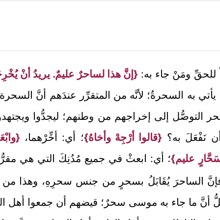
 للحقِّ ومَنْ جاء به:
{إنَّ هذا لساحرٌ عليمٌ. يريدُ أنْ يُخْ
تي به السحرةُ؛ لأنَّه من المتقرِّر عندَهم أنَّ السحرة 
سحر التوصُّل إلى إخراجهم من وطنهم؛ ليجدُّوا ويجتهدوا
 نَفْعَلَ به؟
{قالوا أرْجِهْ وأخاهُ}
؛ أي: أخِّرْهما،
{وابْ
َحَّارٍ عليم}
؛ أي: ابعثْ في جميع مُدُنِكَ التي هي مقرّ
نَّ الساحرَ يُقَابَلُ بسحرٍ من جنس سحرِهِ، وهذا من لط
مضلُّ أنَّ ما جاء به موسى سحرٌ؛ قيضهم أن جمعوا أهل 