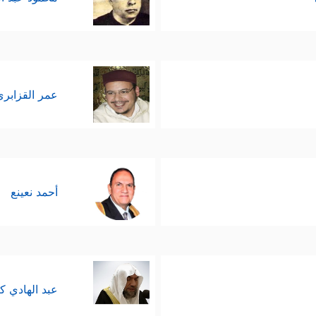
عمر القزابري
أحمد نعينع
عبد الهادي ك