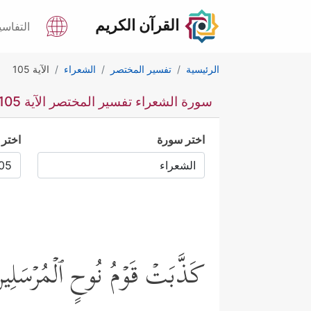
القرآن الكريم
التفاسي
الرئيسية
تفسير المختصر
الشعراء
الآية 105
سورة الشعراء تفسير المختصر الآية 105
اختر سورة
اختر 
كَذَّبَتۡ قَوۡمُ نُوحٍ ٱلۡمُرۡسَلِ