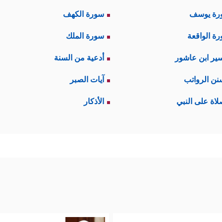
رة يوسف
سورة الكهف
ة الواقعة
سورة الملك
ير ابن عاشور
أدعية من السنة
نن الرواتب
آيات الصبر
لاة على النبي
الأذكار