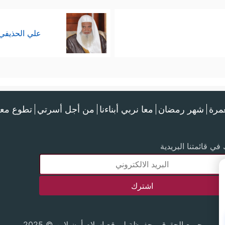
علي الحذيفي
عمرة
شهر رمضان
معا نربي أبناءنا
من أجل أسرتي
تطوع معن
في قائمتنا البريدية
جميع الحقوق محفوظة لموقع إسلام أون لاين © 2025