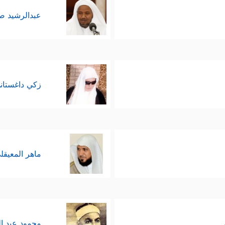
عبدالرشيد 
زكي داغستان
ماهر المعيقل
محمود عبد ا