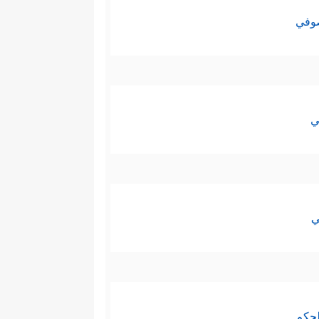
صوفي
ي
ي
لحكم