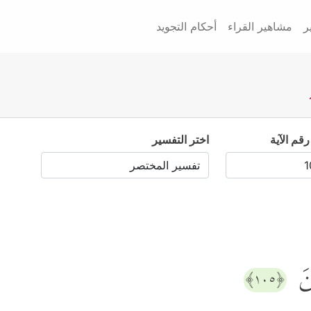
ر
مشاهير القراء
أحكام التجويد
رقم الآية
اختر التفسير
ینَ
﴿١٠٥﴾