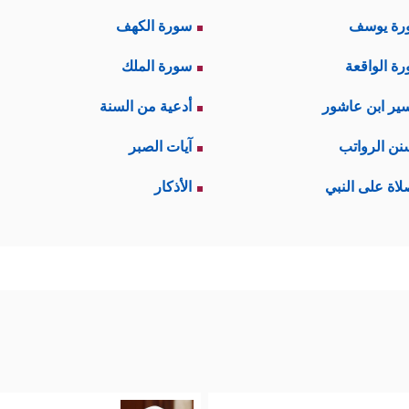
رة يوسف
سورة الكهف
ة الواقعة
سورة الملك
ير ابن عاشور
أدعية من السنة
نن الرواتب
آيات الصبر
لاة على النبي
الأذكار