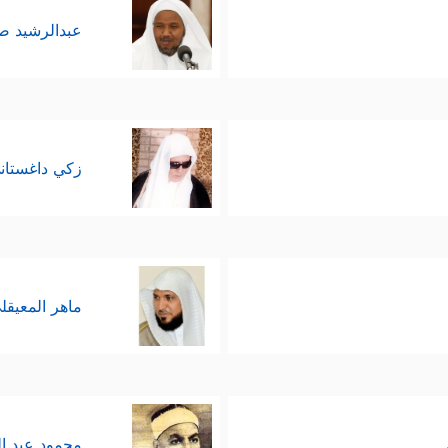
عبدالرشيد 
زكي داغستان
ماهر المعيقل
محمود عبد ا