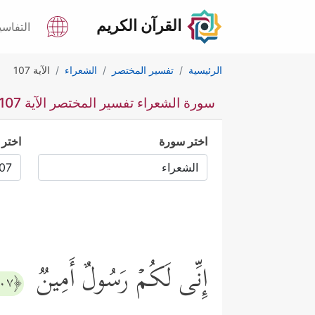
القرآن الكريم
التفاسي
الرئيسية
تفسير المختصر
الشعراء
الآية 107
سورة الشعراء تفسير المختصر الآية 107
اختر سورة
اختر 
إِنِّی لَكُمۡ رَسُولٌ أَمِینࣱ
﴿١٠٧﴾