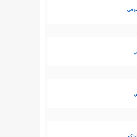
صوفي
ي
ي
لحكم