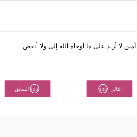
ين لا أزيد على ما أوحاه الله إلى ولا أنقص
التالي
السابق
106
108