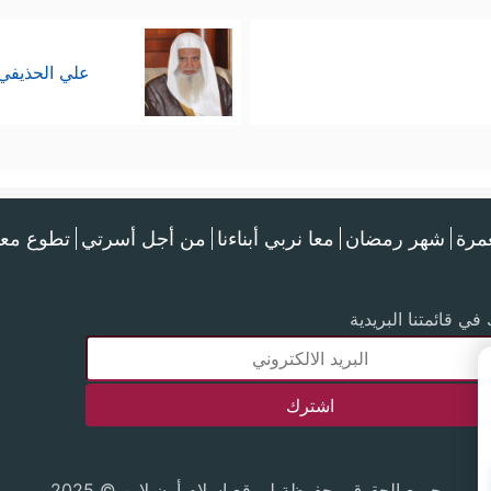
علي الحذيفي
عمرة
شهر رمضان
معا نربي أبناءنا
من أجل أسرتي
تطوع معن
في قائمتنا البريدية
جميع الحقوق محفوظة لموقع إسلام أون لاين © 2025