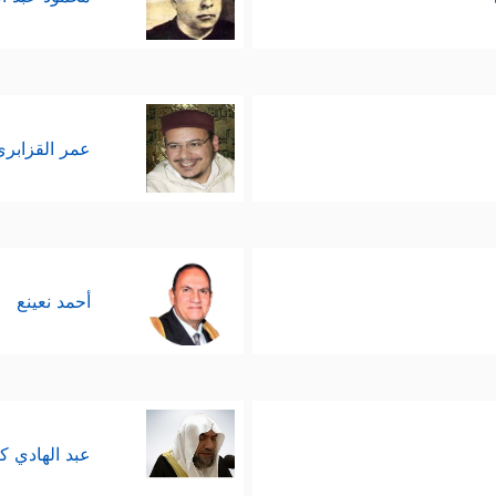
عمر القزابري
أحمد نعينع
عبد الهادي ك