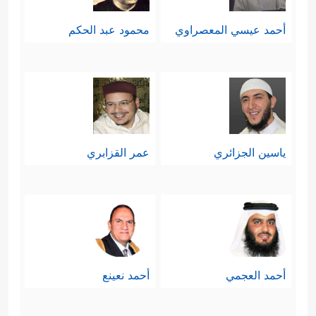
أحمد عيسي المعصراوي
محمود عبد الحكم
ياسين الجزائري
عمر القزابري
أحمد العجمي
أحمد نعينع