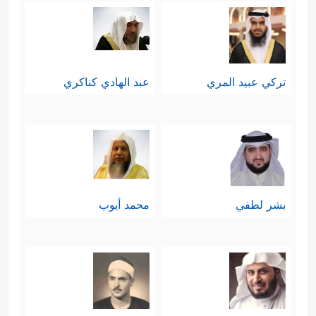
تركي عبيد المري
عبد الهادي كناكري
بشر لطفي
محمد أيوب