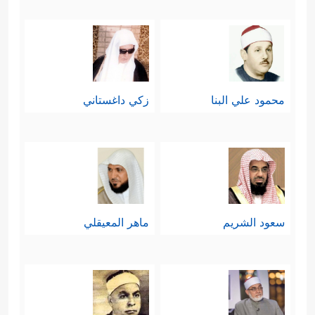
محمود علي البنا
زكي داغستاني
سعود الشريم
ماهر المعيقلي