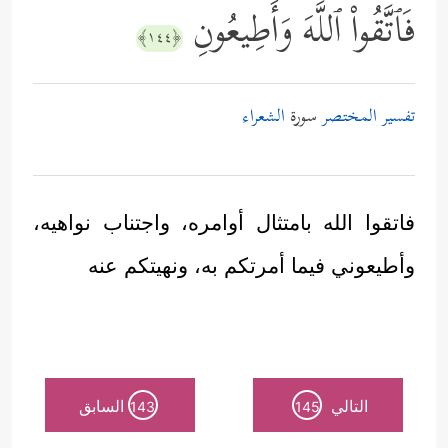
فَٱتَّقُواْ ٱللَّهَ وَأَطِیعُونِ
﴿١٤٤﴾
تفسير المختصر
سورة
الشعراء
فاتقوا الله بامتثال أوامره، واجتناب نواهيه،
وأطيعوني فيما أمرتكم به، ونهيتكم عنه
التالي
السابق
143
145