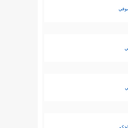
صوفي
ي
ي
لحكم