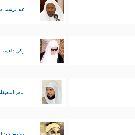
عبدالرشيد 
زكي داغستان
ماهر المعيقل
محمود عبد ا