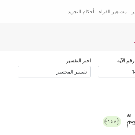
ر
مشاهير القراء
أحكام التجويد
رقم الآية
اختر التفسير
ِیمࣱ
﴿١٤٨﴾