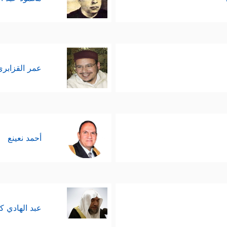
عمر القزابري
أحمد نعينع
عبد الهادي ك