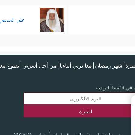
علي الحذيفي
عمرة
شهر رمضان
معا نربي أبناءنا
من أجل أسرتي
تطوع معن
في قائمتنا البريدية
جميع الحقوق محفوظة لموقع إسلام أون لاين © 2025