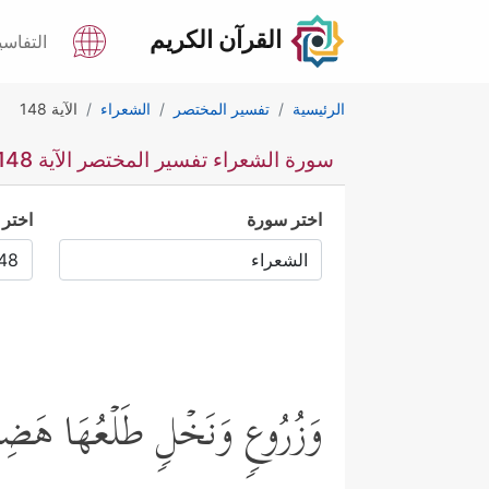
القرآن الكريم
التفاسي
الرئيسية
تفسير المختصر
الشعراء
الآية 148
سورة الشعراء تفسير المختصر الآية 148
اختر سورة
اختر 
وَزُرُوعࣲ وَنَخۡلࣲ طَلۡعُهَا هَض