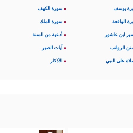
رة يوسف
سورة الكهف
ة الواقعة
سورة الملك
ير ابن عاشور
أدعية من السنة
نن الرواتب
آيات الصبر
لاة على النبي
الأذكار