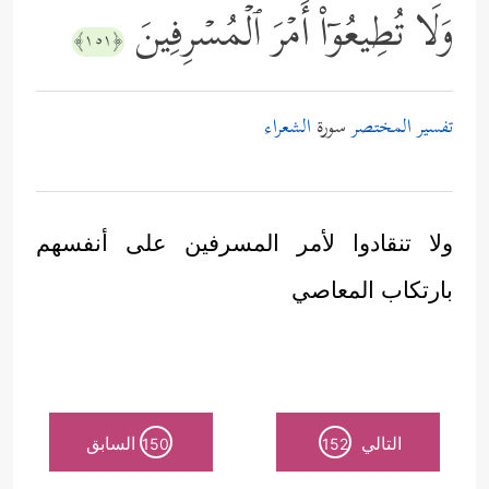
وَلَا تُطِیعُوۤاْ أَمۡرَ ٱلۡمُسۡرِفِینَ
﴿١٥١﴾
تفسير المختصر
سورة
الشعراء
ولا تنقادوا لأمر المسرفين على أنفسهم
بارتكاب المعاصي
التالي
السابق
150
152