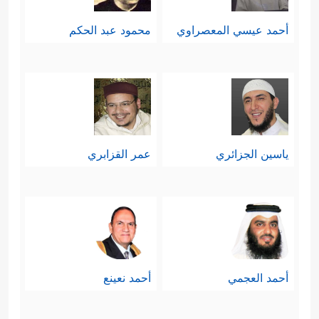
أحمد عيسي المعصراوي
محمود عبد الحكم
ياسين الجزائري
عمر القزابري
أحمد العجمي
أحمد نعينع