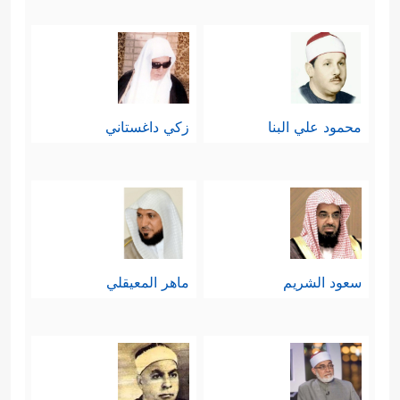
محمود علي البنا
زكي داغستاني
سعود الشريم
ماهر المعيقلي