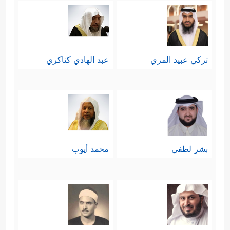
تركي عبيد المري
عبد الهادي كناكري
بشر لطفي
محمد أيوب