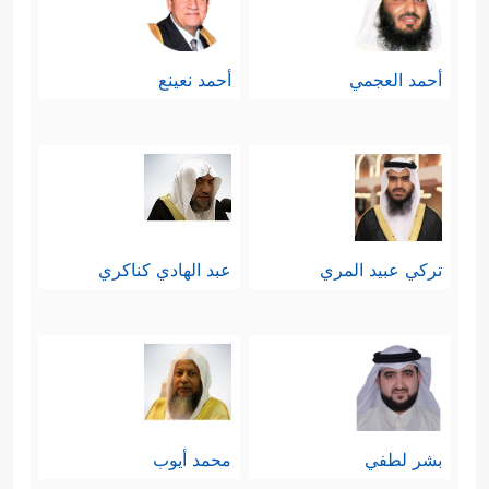
أحمد العجمي
أحمد نعينع
تركي عبيد المري
عبد الهادي كناكري
بشر لطفي
محمد أيوب