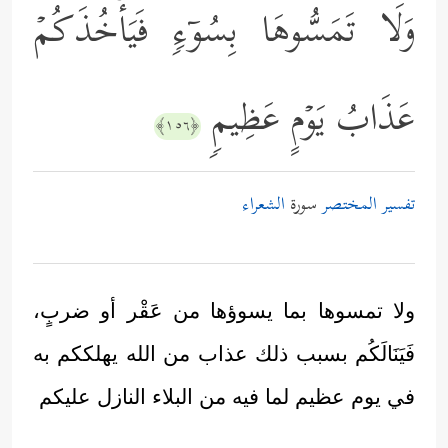
وَلَا تَمَسُّوهَا بِسُوۤءࣲ فَیَأۡخُذَكُمۡ
عَذَابُ یَوۡمٍ عَظِیمࣲ
﴿١٥٦﴾
تفسير المختصر
سورة
الشعراء
ولا تمسوها بما يسوؤها من عَقْر أو ضربٍ،
فَيَنَالَكُم بسبب ذلك عذاب من الله يهلككم به
في يوم عظيم لما فيه من البلاء النازل عليكم