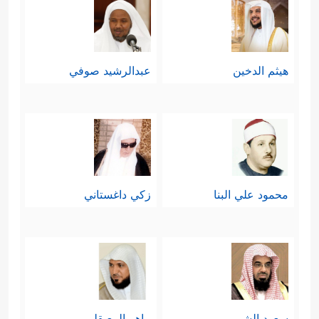
هيثم الدخين
عبدالرشيد صوفي
محمود علي البنا
زكي داغستاني
سعود الشريم
ماهر المعيقلي