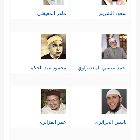
سعود الشريم
ماهر المعيقلي
أحمد عيسي المعصراوي
محمود عبد الحكم
ياسين الجزائري
عمر القزابري