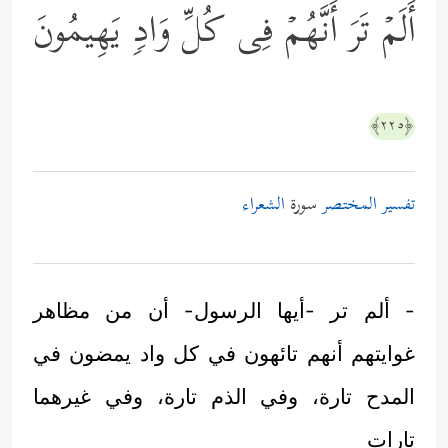
أَلَمۡ تَرَ أَنَّهُمۡ فِی كُلِّ وَادࣲ یَهِیمُونَ
﴿٢٢٥﴾
تفسير المختصر
سورة
الشعراء
- ألم تر -أيها الرسول- أن من مظاهر
غوايتهم أنهم تائهون في كل واد يمضون في
المدح تارة، وفي الذم تارة، وفي غيرهما
تارات