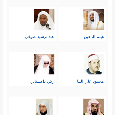
هيثم الدخين
عبدالرشيد صوفي
محمود علي البنا
زكي داغستاني