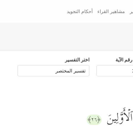
ر
مشاهير القراء
أحكام التجويد
رقم الآية
اختر التفسير
لۡأَوَّلِینَ
﴿٢٦﴾