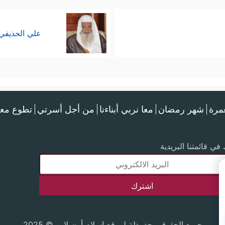
علي الحذيفي
عمرة
شهر رمضان
معا نربي أبناءنا
من أجل أسرتي
تطوع معن
في قائمتنا البريدية
جميع الحقوق محفوظة لموقع إسلام أون لاين © 2025