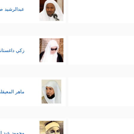
عبدالرشيد 
زكي داغستان
ماهر المعيقل
محمود عبد ا