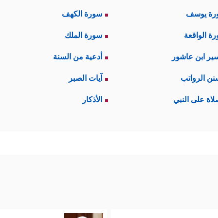
رة يوسف
سورة الكهف
ة الواقعة
سورة الملك
ير ابن عاشور
أدعية من السنة
نن الرواتب
آيات الصبر
لاة على النبي
الأذكار