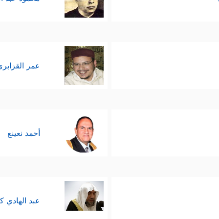
عمر القزابري
أحمد نعينع
عبد الهادي ك