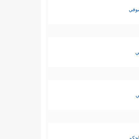
صوفي
ي
ي
لحكم