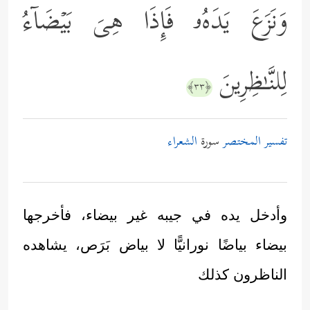
وَنَزَعَ یَدَهُۥ فَإِذَا هِیَ بَیۡضَاۤءُ
لِلنَّـٰظِرِینَ
﴿٣٣﴾
تفسير المختصر
سورة
الشعراء
وأدخل يده في جيبه غير بيضاء، فأخرجها
بيضاء بياضًا نورانيًّا لا بياض بَرَص، يشاهده
الناظرون كذلك