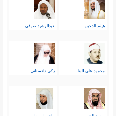
هيثم الدخين
عبدالرشيد صوفي
محمود علي البنا
زكي داغستاني
سعود الشريم
ماهر المعيقلي