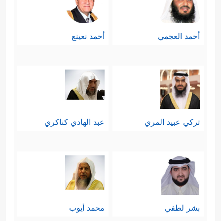
أحمد العجمي
أحمد نعينع
تركي عبيد المري
عبد الهادي كناكري
بشر لطفي
محمد أيوب