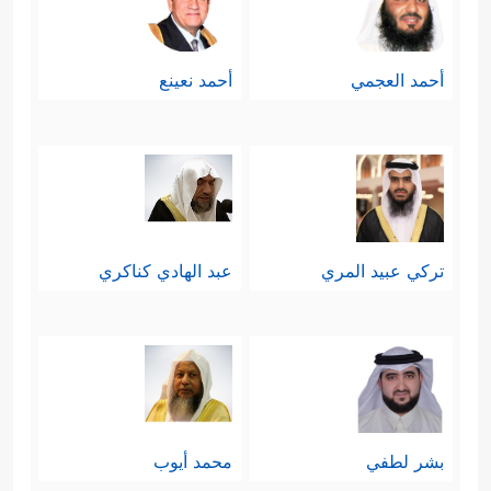
أحمد العجمي
أحمد نعينع
تركي عبيد المري
عبد الهادي كناكري
بشر لطفي
محمد أيوب