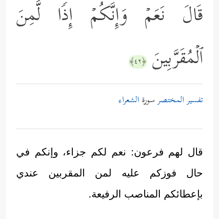
قَالَ نَعَمۡ وَإِنَّكُمۡ إِذࣰا لَّمِنَ
ٱلۡمُقَرَّبِینَ
﴿٤٢﴾
تفسير المختصر
سورة
الشعراء
قال لهم فرعون: نعم لكم جزاء، وإنكم في
حال فوزكم عليه لمن المقربين عندي
بإعطائكم المناصب الرفيعة.