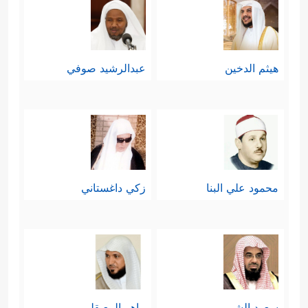
هيثم الدخين
عبدالرشيد صوفي
محمود علي البنا
زكي داغستاني
سعود الشريم
ماهر المعيقلي