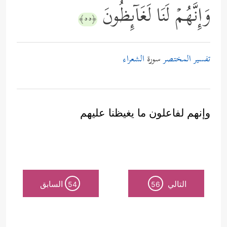
وَإِنَّهُمۡ لَنَا لَغَاۤىِٕظُونَ
﴿٥٥﴾
تفسير المختصر
سورة
الشعراء
وإنهم لفاعلون ما يغيظنا عليهم
التالي
السابق
54
56