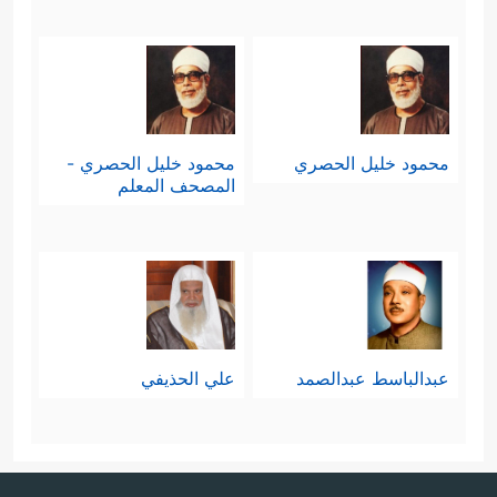
محمود خليل الحصري
محمود خليل الحصري -
المصحف المعلم
عبدالباسط عبدالصمد
علي الحذيفي