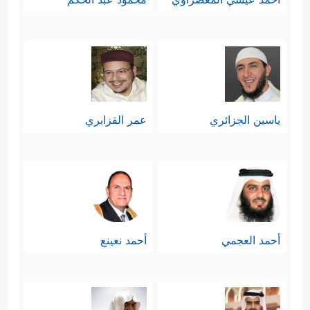
ياسين الجزائري
عمر القزابري
أحمد العجمي
أحمد نعينع