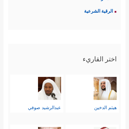
الرقية الشرعية
اختر القاريء
هيثم الدخين
عبدالرشيد صوفي