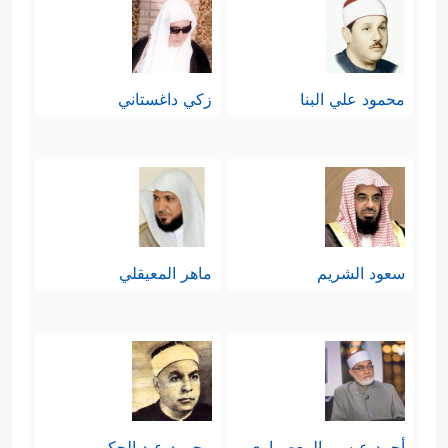
محمود علي البنا
زكي داغستاني
سعود الشريم
ماهر المعيقلي
أحمد عيسي المعصراوي
محمود عبد الحكم