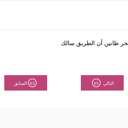
لبحر ظانين أن الطريق سالك
التالي
السابق
63
65