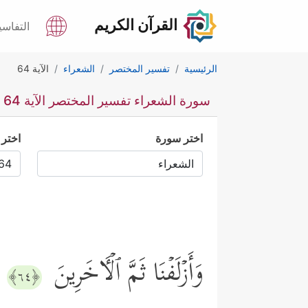
القرآن الكريم
التفاسي
الرئيسية
تفسير المختصر
الشعراء
الآية 64
سورة الشعراء تفسير المختصر الآية 64
اختر سورة
اختر 
وَأَزۡلَفۡنَا ثَمَّ ٱلۡـَٔاخَرِینَ
﴿٦٤﴾