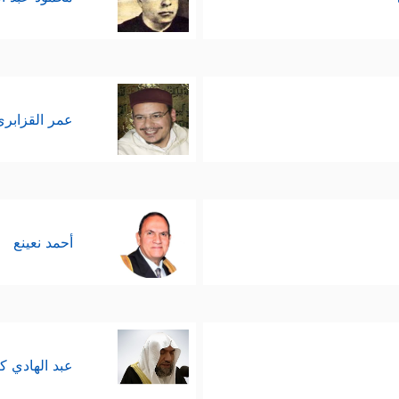
عمر القزابري
أحمد نعينع
عبد الهادي ك