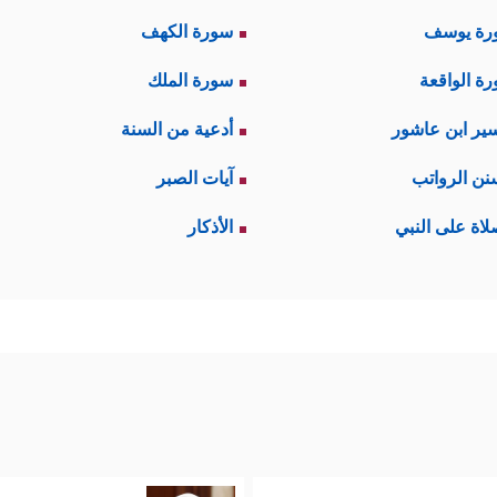
رة يوسف
سورة الكهف
ة الواقعة
سورة الملك
ير ابن عاشور
أدعية من السنة
نن الرواتب
آيات الصبر
لاة على النبي
الأذكار