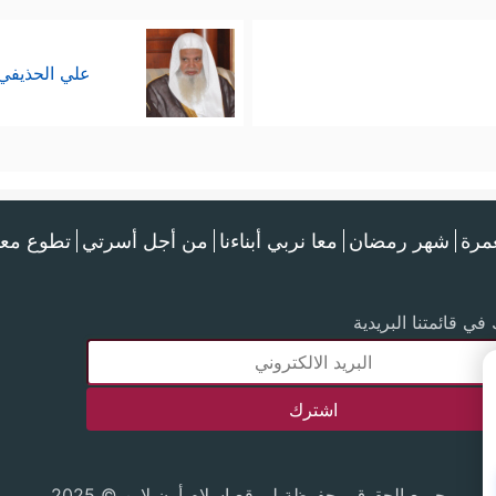
علي الحذيفي
عمرة
شهر رمضان
معا نربي أبناءنا
من أجل أسرتي
تطوع معن
في قائمتنا البريدية
جميع الحقوق محفوظة لموقع إسلام أون لاين © 2025