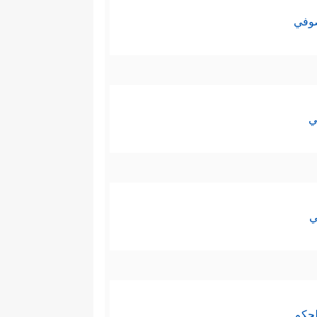
صوفي
ي
ي
لحكم