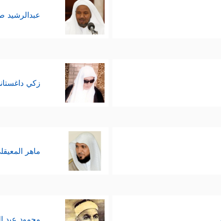
عبدالرشيد 
زكي داغستان
ماهر المعيقل
محمود عبد ا