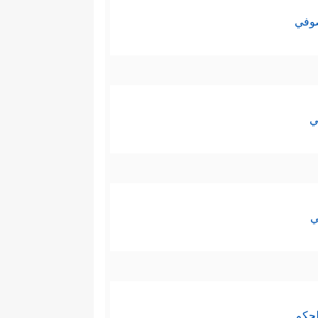
صوفي
ي
ي
لحكم