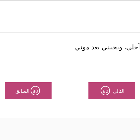
أجلي، ويحييني بعد موتي
التالي
السابق
80
82