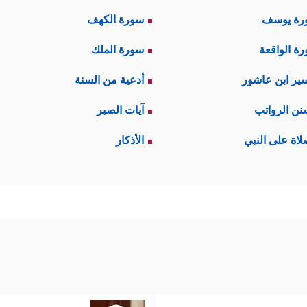
رة يوسف
سورة الكهف
ة الواقعة
سورة الملك
ير ابن عاشور
أدعية من السنة
نن الرواتب
آيات الصبر
لاة على النبي
الأذكار