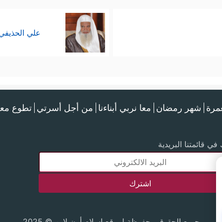
علي الحذيفي
عمرة
شهر رمضان
معا نربي أبناءنا
من أجل أسرتي
تطوع معن
في قائمتنا البريدية
جميع الحقوق محفوظة لموقع إسلام أون لاين © 2025