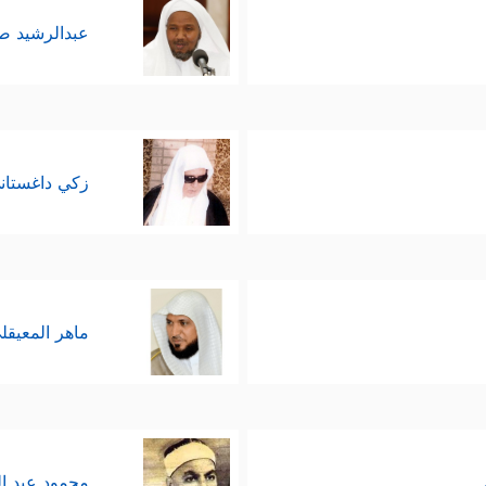
عبدالرشيد 
زكي داغستان
ماهر المعيقل
محمود عبد ا