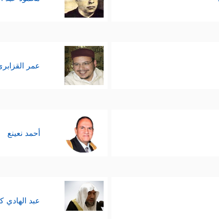
عمر القزابري
أحمد نعينع
عبد الهادي ك