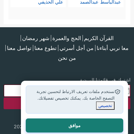
عبدالباسط عبدالصمد
علي الحذيفي
القرآن الكريم
الحج والعمرة
شهر رمضان
معا نربي أبناءنا
من أجل أسرتي
تطوع معنا
تواصل معنا
من نحن
اشترك في قائمتنا البريدية
نستخدم ملفات تعريف الارتباط لتحسين تجربة
التصفح الخاصة بك. يمكنك تخصيص تفضيلاتك.
تخصيص
موافق
جميع الحقوق محفوظة لموقع إسلام أون لاين © 2025