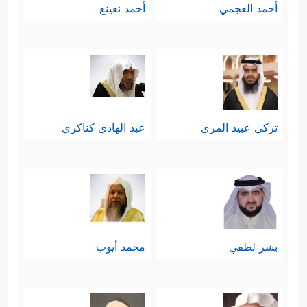
أحمد العجمي
أحمد نعينع
تركي عبيد المري
عبد الهادي كناكري
بشر لطفي
محمد أيوب