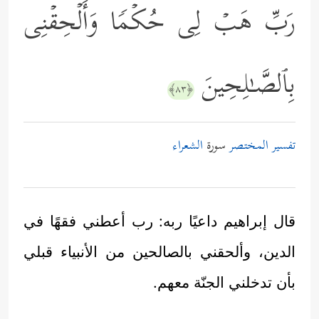
رَبِّ هَبۡ لِی حُكۡمࣰا وَأَلۡحِقۡنِی
بِٱلصَّـٰلِحِینَ
﴿٨٣﴾
تفسير المختصر
سورة
الشعراء
قال إبراهيم داعيًا ربه: رب أعطني فقهًا في
الدين، وألحقني بالصالحين من الأنبياء قبلي
بأن تدخلني الجنّة معهم.