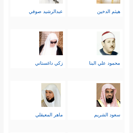
هيثم الدخين
عبدالرشيد صوفي
محمود علي البنا
زكي داغستاني
سعود الشريم
ماهر المعيقلي