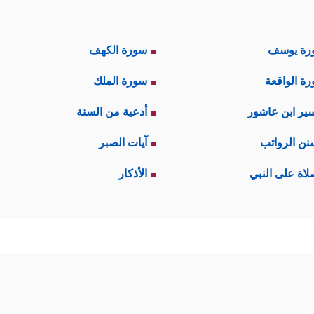
رة يوسف
سورة الكهف
ة الواقعة
سورة الملك
ير ابن عاشور
أدعية من السنة
نن الرواتب
آيات الصبر
لاة على النبي
الأذكار