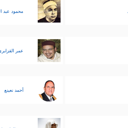
محمود عبد ا
عمر القزابري
أحمد نعينع