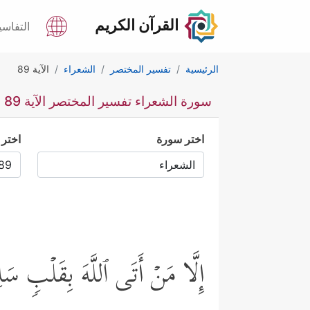
القرآن الكريم
التفاسي
الرئيسية
تفسير المختصر
الشعراء
الآية 89
سورة الشعراء تفسير المختصر الآية 89
اختر سورة
اختر 
إِلَّا مَنۡ أَتَى ٱللَّهَ بِقَلۡبࣲ سَ