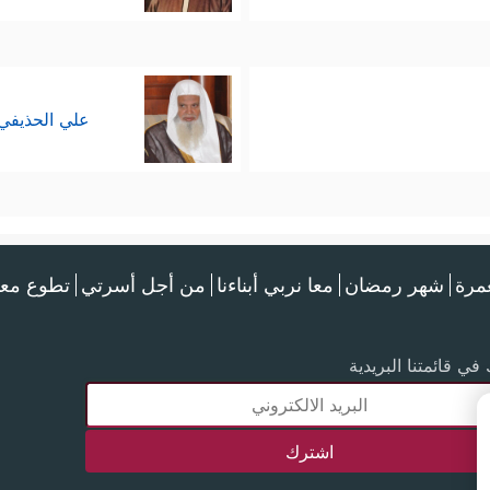
علي الحذيفي
عمرة
شهر رمضان
معا نربي أبناءنا
من أجل أسرتي
تطوع معن
في قائمتنا البريدية