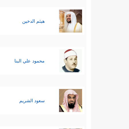
هيثم الدخين
محمود علي البنا
سعود الشريم