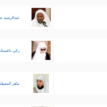
عبدالرشيد 
زكي داغستان
ماهر المعيقل