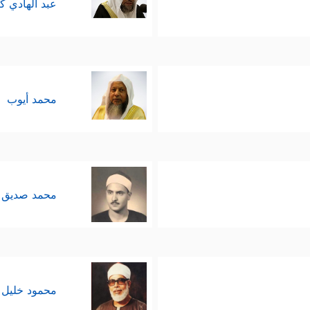
عبد الهادي ك
محمد أيوب
محمد صديق 
محمود خليل 