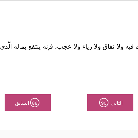
يه ولا نفاق ولا رياء ولا عجب، فإنه ينتفع بماله الَّذي 
التالي
السابق
88
90