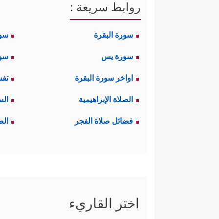
روابط سريعة :
سورة البقرة
سو
سورة يس
سور
اواخر سورة البقرة
تفس
الصلاة الإبراهيمية
الس
فضائل صلاة الفجر
الص
اختر القاريء