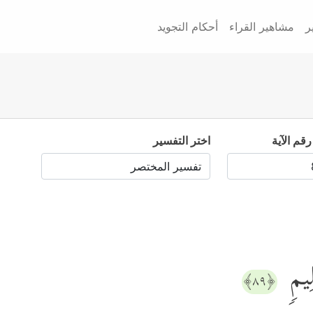
ر
مشاهير القراء
أحكام التجويد
رقم الآية
اختر التفسير
لِیمࣲ
﴿٨٩﴾