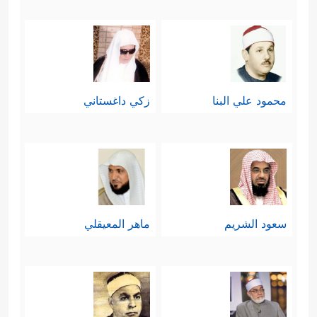
محمود علي البنا
زكي داغستاني
سعود الشريم
ماهر المعيقلي