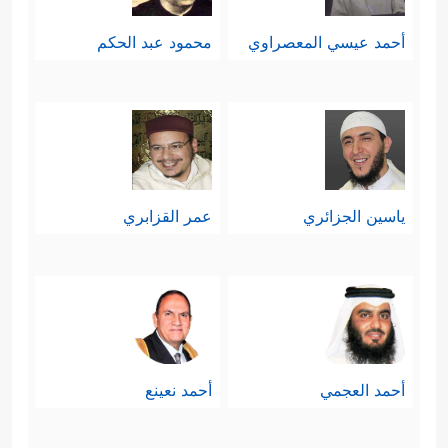
أحمد عيسي المعصراوي
محمود عبد الحكم
ياسين الجزائري
عمر القزابري
أحمد العجمي
أحمد نعينع