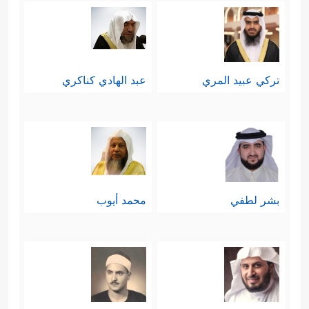
تركي عبيد المري
عبد الهادي كناكري
بشر لطفي
محمد أيوب