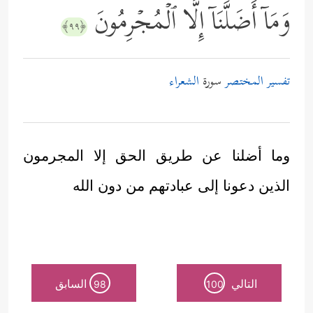
وَمَاۤ أَضَلَّنَاۤ إِلَّا ٱلۡمُجۡرِمُونَ
﴿٩٩﴾
تفسير المختصر
سورة
الشعراء
وما أضلنا عن طريق الحق إلا المجرمون
الذين دعونا إلى عبادتهم من دون الله
التالي
السابق
98
100