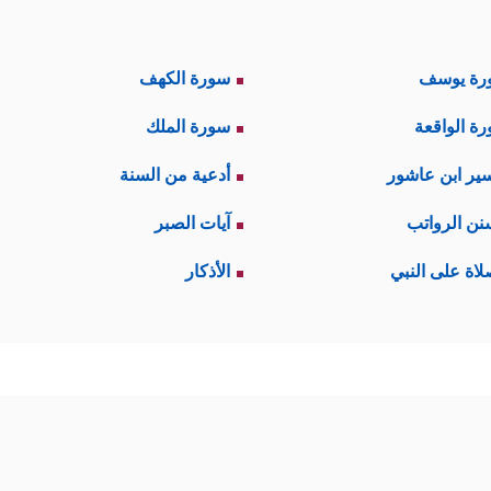
رة يوسف
سورة الكهف
ة الواقعة
سورة الملك
ير ابن عاشور
أدعية من السنة
نن الرواتب
آيات الصبر
لاة على النبي
الأذكار