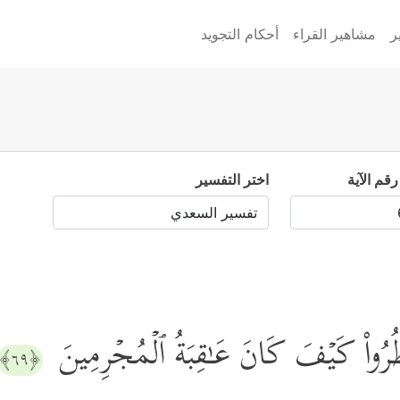
ر
مشاهير القراء
أحكام التجويد
رقم الآية
اختر التفسير
رُواْ كَیۡفَ كَانَ عَـٰقِبَةُ ٱلۡمُجۡرِمِینَ
﴿٦٩﴾