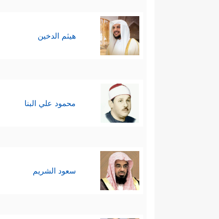
هيثم الدخين
محمود علي البنا
سعود الشريم