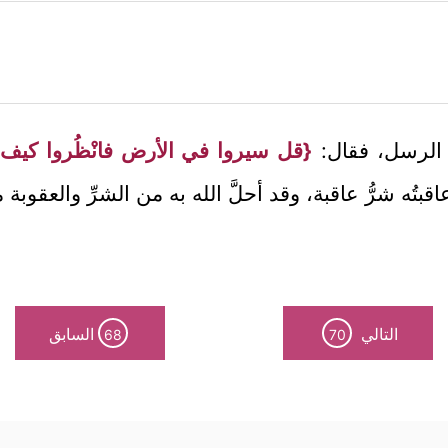
ه الرسل، فقال:
{قل سيروا في الأرض فانْظُروا كيف كا
قبتُه شرُّ عاقبة، وقد أحلَّ الله به من الشرِّ والعقوبة م
التالي
السابق
68
70