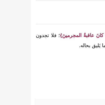
نَ عاقبةُ المجرمينَ}
؛ فلا تجدون
ا يَليق بحاله.