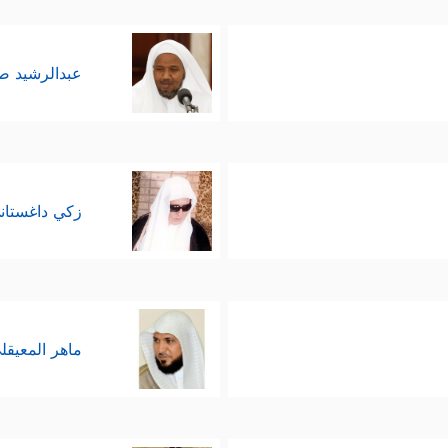
عبدالرشيد 
زكي داغستان
ماهر المعيقل