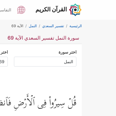
القرآن الكريم
التفاسي
الرئيسية
تفسير السعدي
النمل
الآية 69
سورة النمل تفسير السعدي الآية 69
اختر سورة
اختر 
قُلۡ سِیرُواْ فِی ٱلۡأَرۡضِ فَٱنظُ