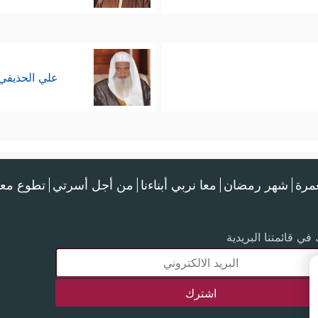
علي الحذيفي
عمرة
شهر رمضان
معا نربي أبناءنا
من أجل أسرتي
تطوع معن
في قائمتنا البريدية