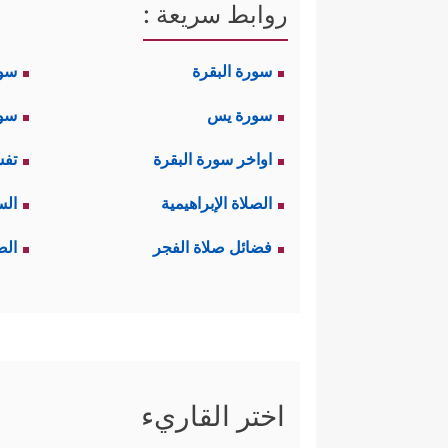
روابط سريعة :
سورة البقرة
سو
سورة يس
سور
اواخر سورة البقرة
تفس
الصلاة الإبراهيمية
الس
فضائل صلاة الفجر
الص
اختر القاريء