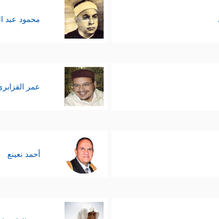
محمود عبد ا
عمر القزابري
أحمد نعينع