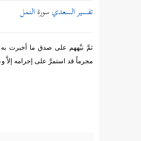
تفسير السعدي
سورة
النمل
ثمَّ نبَّههم على صدق ما أخبرت ب
مجرماً قد استمرَّ على إجرامه إلاَّ وعا