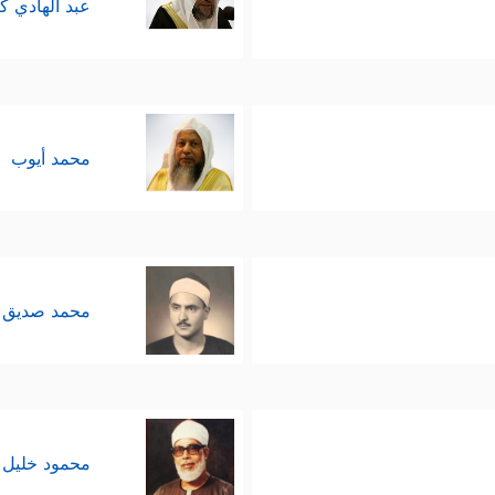
عبد الهادي ك
محمد أيوب
محمد صديق 
محمود خليل 