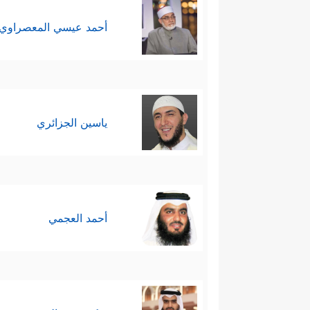
أحمد عيسي المعصراوي
ياسين الجزائري
أحمد العجمي