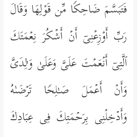
فَتَبَسَّمَ ضَاحِكࣰا مِّن قَوۡلِهَا وَقَالَ
رَبِّ أَوۡزِعۡنِیۤ أَنۡ أَشۡكُرَ نِعۡمَتَكَ
ٱلَّتِیۤ أَنۡعَمۡتَ عَلَیَّ وَعَلَىٰ وَ ٰ⁠لِدَیَّ
وَأَنۡ أَعۡمَلَ صَـٰلِحࣰا تَرۡضَىٰهُ
وَأَدۡخِلۡنِی بِرَحۡمَتِكَ فِی عِبَادِكَ