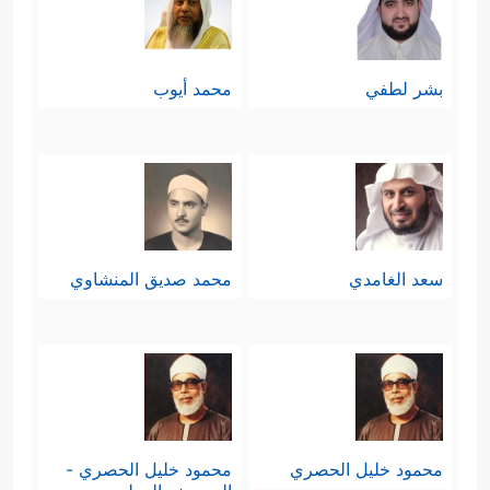
﴿وَهُمۡ لَا یَشۡعُرُونَ﴾
ويلحظ في قولها:
قيمة
أخرى، وهي: التِماس العُذر للمُخطِئ
بشر لطفي
محمد أيوب
الذي قد لا يكون قاصدًا أو عامدًا.
وفي قصة الهدهد: تأكيد لقيمة المبادرة
مع قيمة الحرص على الدعوة، وقيمة
الأمانة في النقل، وقيمة الشجاعة في
سعد الغامدي
محمد صديق المنشاوي
﴿وَتَفَقَّدَ
قول الحقِّ، والدفاع عن النفس
ٱلطَّیۡرَ فَقَالَ مَا لِیَ لَاۤ أَرَى ٱلۡهُدۡهُدَ أَمۡ كَانَ مِنَ ٱلۡغَاۤىِٕبِینَ
﴿٢٠﴾
لَأُعَذِّبَنَّهُۥ عَذَابࣰا شَدِیدًا أَوۡ لَأَاْذۡبَحَنَّهُۥۤ أَوۡ
لَیَأۡتِیَنِّی بِسُلۡطَـٰنࣲ مُّبِینࣲ
﴿٢١﴾
فَمَكَثَ غَیۡرَ بَعِیدࣲ فَقَالَ
محمود خليل الحصري
محمود خليل الحصري -