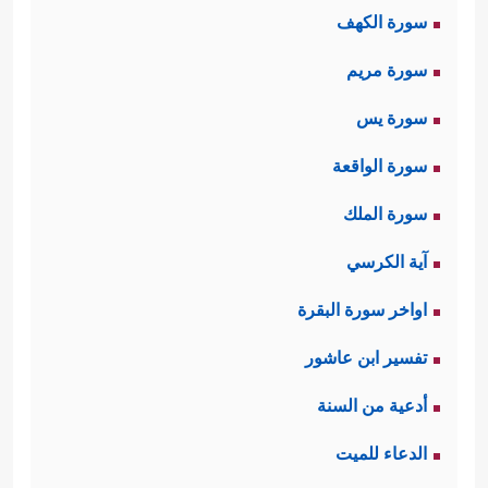
سورة الكهف
العصور المتعاقبة أيام الأمويين
سورة مريم
والعباسيين والعثمانيين وغيرهم، والأمة
سورة يس
الوريثة لا غِنَى لها عن تجارب أسلافها،
إضافةً إلى القاعدة المحوريَّة: أن هذه
سورة الواقعة
الرسالة المحمديَّة ليست على قطيعةٍ مع
سورة الملك
تلك الرسالات، بل هي امتدادٌ لها ولنور
آية الكرسي
الوحي فيها، ولكن بما يناسب تطوُّر
اواخر سورة البقرة
الحياة الإنسانيَّة وتوسُّعها وتشعُّبها.
تفسير ابن عاشور
ويمكن أن نُلخِّص هذه التجربة المُبارَكة
أدعية من السنة
بالآتي:
الدعاء للميت