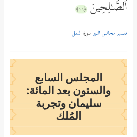
ٱلصَّـٰلِحِینَ
﴿١٩﴾
تفسير مجالس النور
سورة
النمل
المجلس السابع
والستون بعد المائة:
سليمان وتجربة
المُلك