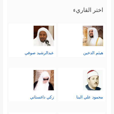
القياس عليها، ولا الاعتِماد عليها في
اختر القاريء
العمل، أو اتخاذها مثالًا يحُتذى أو يُنتظر،
وإنما جاءت للتذكير بقدرة الله التي لا
تحدُّها حدود، وسعة عطائه من حيث
يحتسب الناس ومن حيث لا يحتسبون،
هيثم الدخين
عبدالرشيد صوفي
ويستلزم هذا أدبًا وتواضعًا لمن يُعطِيهم
الله بعضًا من عطائه، وأملًا ورجاءً مفتوحًا
لمن يُعانون ويئِنُّون تحت وطأَة الظلم
والحِرمان.
محمود علي البنا
زكي داغستاني
ومن تلك المؤيِّدات والمعجزات: أنَّه
عليه
السلام
كان يفهم لغة الطير و
النمل