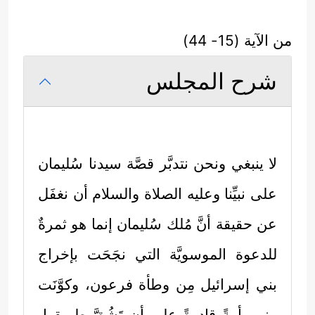
من الآية (15- 44)
شرح المجلس
لا ينبغي ونحن نتدبَّر قصَّة سيدنا سُليمان
على نبيِّنا وعليه الصلاة والسلام أن نغفَل
عن حقيقة أنَّ مُلك سُليمان إنما هو ثمرةٌ
للدعوة الموسويَّة التي نجَحَت بإخراج
بني إسرائيل مِن وطأة فرعون، وكوَّنَت
منهم أمةً قادرةً على أن تَشُقَّ طريقها،