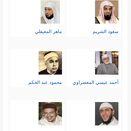
﴿وَقَالَ یَــٰۤـأَیُّهَا ٱلنَّاسُ عُلِّمۡنَا مَنطِقَ
وغيرهما:
ٱلطَّیۡرِ﴾
ثم أكَّد هذا بحواره مع الهدهد كما
سعود الشريم
ماهر المعيقلي
سيأتي، وأما
النمل
فقد سمِعَ سُليمان
﴿فَتَبَسَّمَ
نملةً تُوجِّهُ صاحباتها وتُحذِّرُهم:
ضَاحِكࣰا مِّن قَوۡلِهَا﴾
.
ومنها: تسخير الجنِّ والمخلوقات الأخرى
أحمد عيسي المعصراوي
محمود عبد الحكم
﴿قَالَ عِفۡرِیتࣱ مِّنَ
له، بل كانوا جُندًا من جُنده
ٱلۡجِنِّ أَنَا۠ ءَاتِیكَ بِهِۦ قَبۡلَ أَن تَقُومَ مِن مَّقَامِكَۖ وَإِنِّی
عَلَیۡهِ لَقَوِیٌّ أَمِینࣱ
﴿٣٩﴾
قَالَ ٱلَّذِی عِندَهُۥ عِلۡمࣱ مِّنَ