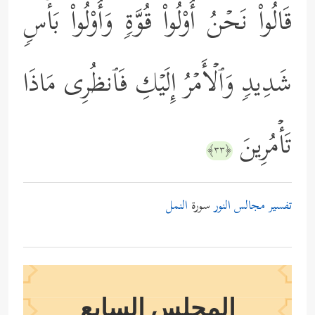
قَالُواْ نَحۡنُ أُوْلُواْ قُوَّةࣲ وَأُوْلُواْ بَأۡسࣲ
شَدِیدࣲ وَٱلۡأَمۡرُ إِلَیۡكِ فَٱنظُرِی مَاذَا
تَأۡمُرِینَ
﴿٣٣﴾
تفسير مجالس النور
سورة
النمل
المجلس السابع