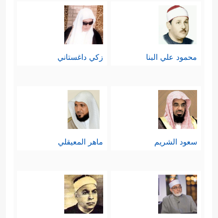
الله بعضًا من عطائه، وأملًا ورجاءً مفتوحًا
لمن يُعانون ويئِنُّون تحت وطأَة الظلم
والحِرمان.
محمود علي البنا
زكي داغستاني
ومن تلك المؤيِّدات والمعجزات: أنَّه
عليه
السلام
كان يفهم لغة الطير و
النمل
﴿وَقَالَ یَــٰۤـأَیُّهَا ٱلنَّاسُ عُلِّمۡنَا مَنطِقَ
وغيرهما:
ٱلطَّیۡرِ﴾
ثم أكَّد هذا بحواره مع الهدهد كما
سعود الشريم
ماهر المعيقلي
سيأتي، وأما
النمل
فقد سمِعَ سُليمان
﴿فَتَبَسَّمَ
نملةً تُوجِّهُ صاحباتها وتُحذِّرُهم:
ضَاحِكࣰا مِّن قَوۡلِهَا﴾
.