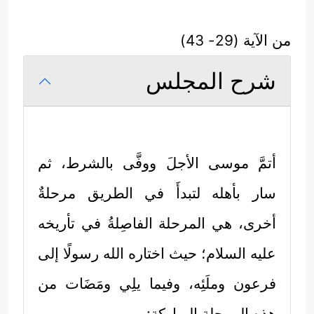
من الآية (29- 43)
شرح المجلس
أتمَّ موسى الأجلَ ووفَّى بالشرط، ثم
سار بأهله لتبدأَ في الطريق مرحلةٌ
أخرى، هي المرحلة الفاصِلةُ في تأريخه
عليه السلام
؛ حيث اختاره الله رسولًا إلى
فرعون وملَئِه، وفيما يلِي ومَضَات من
هذه المرحلة المباركة: