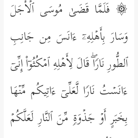
۞ فَلَمَّا قَضَىٰ مُوسَى ٱلۡأَجَلَ
وَسَارَ بِأَهۡلِهِۦۤ ءَانَسَ مِن جَانِبِ
ٱلطُّورِ نَارࣰاۖ قَالَ لِأَهۡلِهِ ٱمۡكُثُوۤاْ إِنِّیۤ
ءَانَسۡتُ نَارࣰا لَّعَلِّیۤ ءَاتِیكُم مِّنۡهَا
بِخَبَرٍ أَوۡ جَذۡوَةࣲ مِّنَ ٱلنَّارِ لَعَلَّكُمۡ