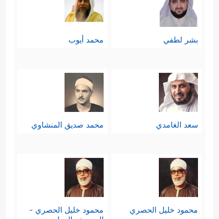
المرحلة الحرجة من التاريخ البشري،
وتأييده له بالتوراة التي جعلها الله هدًى
بشر لطفي
محمد أيوب
ورحمةً، كما اصطفى الأنبياء السابقين،
في إشارةٍ إلى وحدة الرسالة السماويَّة
لدى كلِّ المرسلين مهما اختلفت
﴿وَلَقَدۡ ءَاتَیۡنَا
أسماؤهم وطبيعة أقوامهم
سعد الغامدي
محمد صديق المنشاوي
مُوسَى ٱلۡكِتَـٰبَ مِنۢ بَعۡدِ مَاۤ أَهۡلَكۡنَا ٱلۡقُرُونَ ٱلۡأُولَىٰ
بَصَاۤىِٕرَ لِلنَّاسِ وَهُدࣰى وَرَحۡمَةࣰ لَّعَلَّهُمۡ یَتَذَكَّرُونَ﴾
.
محمود خليل الحصري
محمود خليل الحصري -