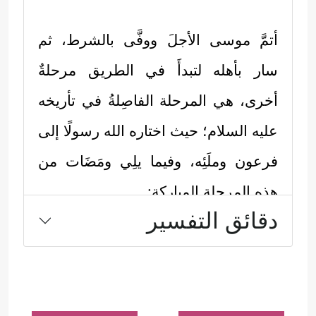
أتمَّ موسى الأجلَ ووفَّى بالشرط، ثم
سار بأهله لتبدأَ في الطريق مرحلةٌ
أخرى، هي المرحلة الفاصِلةُ في تأريخه
عليه السلام
؛ حيث اختاره الله رسولًا إلى
فرعون وملَئِه، وفيما يلِي ومَضَات من
هذه المرحلة المباركة:
دقائق التفسير
أولًا: في طريقه مع زوجته بعد أن أتمَّ
لأبيها الأجل، شاهد نارًا على جانب
الطور، فترك أهلَه واتَّجه نحو النار؛ لعلَّه
يجد فيها مَن يدُلُّه على الطريق، أو يأخذ