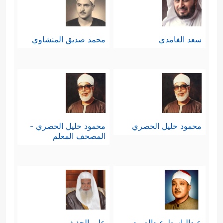
لدى كلِّ المرسلين مهما اختلفت
﴿وَلَقَدۡ ءَاتَیۡنَا
أسماؤهم وطبيعة أقوامهم
سعد الغامدي
محمد صديق المنشاوي
مُوسَى ٱلۡكِتَـٰبَ مِنۢ بَعۡدِ مَاۤ أَهۡلَكۡنَا ٱلۡقُرُونَ ٱلۡأُولَىٰ
بَصَاۤىِٕرَ لِلنَّاسِ وَهُدࣰى وَرَحۡمَةࣰ لَّعَلَّهُمۡ یَتَذَكَّرُونَ﴾
.
محمود خليل الحصري
محمود خليل الحصري -
المصحف المعلم
عبدالباسط عبدالصمد
علي الحذيفي