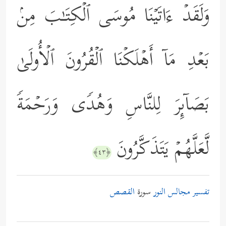
وَلَقَدۡ ءَاتَیۡنَا مُوسَى ٱلۡكِتَـٰبَ مِنۢ
بَعۡدِ مَاۤ أَهۡلَكۡنَا ٱلۡقُرُونَ ٱلۡأُولَىٰ
بَصَاۤىِٕرَ لِلنَّاسِ وَهُدࣰى وَرَحۡمَةࣰ
لَّعَلَّهُمۡ یَتَذَكَّرُونَ
﴿٤٣﴾
تفسير مجالس النور
سورة
القصص