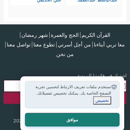
القرآن الكريم
الحج والعمرة
شهر رمضان
معا نربي أبناءنا
من أجل أسرتي
تطوع معنا
تواصل معنا
من نحن
اشترك في قائمتنا البريدية
نستخدم ملفات تعريف الارتباط لتحسين تجربة
التصفح الخاصة بك. يمكنك تخصيص تفضيلاتك.
تخصيص
موافق
جميع الحقوق محفوظة لموقع إسلام أون لاين © 2025