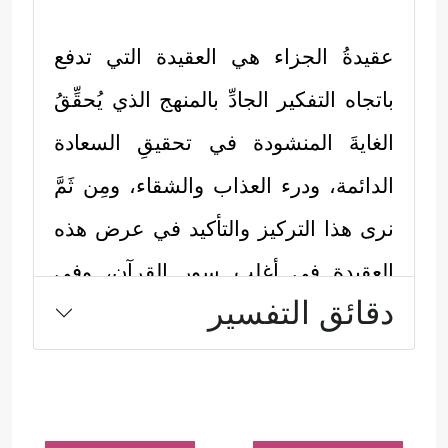
عقيدةُ الجزاء هي العقيدة التي تدفع
باتجاه التفكير الجادِّ بالمنهج الذي يُحقِّقُ
الغايةَ المنشودة في تحقيقِ السعادة
الدائمة، ودرء العذاب والشقاء، ومِن ثَمَّ
نرى هذا التركيز والتأكيد في عرض هذه
العقيدة في أغلب سور القرآن، وفي
دقائق التفسير
حوارات القرآن مع المُكذِّبين والمُعانِدين
بشكلٍ خاص، وهنا نموذجٌ لمنهجيَّة القرآن
هذه:
أولًا: ذكَّر القرآنُ المشركينَ بعاقبة القرى