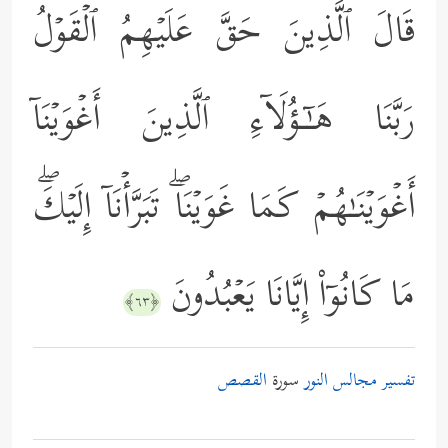
قَالَ ٱلَّذِینَ حَقَّ عَلَیۡهِمُ ٱلۡقَوۡلُ
رَبَّنَا هَـٰۤـؤُلَاۤءِ ٱلَّذِینَ أَغۡوَیۡنَاۤ
أَغۡوَیۡنَـٰهُمۡ كَمَا غَوَیۡنَاۖ تَبَرَّأۡنَاۤ إِلَیۡكَۖ
مَا كَانُوۤاْ إِیَّانَا یَعۡبُدُونَ
﴿٦٣﴾
تفسير مجالس النور
سورة
القصص