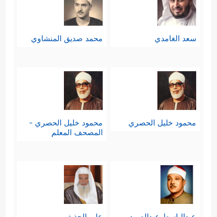
فِیهِۚ أَفَلَا تُبۡصِرُونَ
﴿٧٢﴾
وَمِن رَّحۡمَتِهِۦ جَعَلَ لَكُمُ
ٱلَّیۡلَ وَٱلنَّهَارَ لِتَسۡكُنُواْ فِیهِ وَلِتَبۡتَغُواْ مِن فَضۡلِهِۦ وَلَعَلَّكُمۡ
سعد الغامدي
محمد صديق المنشاوي
تَشۡكُرُونَ﴾
.
ثامنًا:يعود القرآن إلى أصل الموضوع
ليُذكِّر بذلك اليوم المشهود، والنداء الذي
يخطِف الأبصار ويذهب بالألباب؛ حيث
محمود خليل الحصري
محمود خليل الحصري -
المصحف المعلم
تنكشف الحقيقة كما هي، ويُقِرُّ الجميع
بالحق الذي لا يملكون سبيلًا لإنكاره أو
﴿وَیَوۡمَ یُنَادِیهِمۡ فَیَقُولُ أَیۡنَ شُرَكَاۤءِیَ
الصدود عنه
ٱلَّذِینَ كُنتُمۡ تَزۡعُمُونَ
﴿٧٤﴾
وَنَزَعۡنَا مِن كُلِّ أُمَّةࣲ شَهِیدࣰا
عبدالباسط عبدالصمد
علي الحذيفي