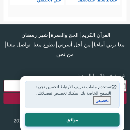
فَقُلۡنَا هَاتُواْ بُرۡهَـٰنَكُمۡ فَعَلِمُوۤاْ أَنَّ ٱلۡحَقَّ لِلَّهِ وَضَلَّ عَنۡهُم
مَّا كَانُواْ یَفۡتَرُونَ﴾
.
القرآن الكريم
الحج والعمرة
شهر رمضان
معا نربي أبناءنا
من أجل أسرتي
تطوع معنا
تواصل معنا
من نحن
اشترك في قائمتنا البريدية
نستخدم ملفات تعريف الارتباط لتحسين تجربة
التصفح الخاصة بك. يمكنك تخصيص تفضيلاتك.
تخصيص
موافق
جميع الحقوق محفوظة لموقع إسلام أون لاين © 2025