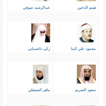
غَوَیۡنَاۖ تَبَرَّأۡنَاۤ إِلَیۡكَۖ مَا كَانُوۤاْ إِیَّانَا یَعۡبُدُونَ
﴿٦٣﴾
وَقِیلَ
هيثم الدخين
عبدالرشيد صوفي
ٱدۡعُواْ شُرَكَاۤءَكُمۡ فَدَعَوۡهُمۡ فَلَمۡ یَسۡتَجِیبُواْ لَهُمۡ وَرَأَوُاْ
ٱلۡعَذَابَۚ لَوۡ أَنَّهُمۡ كَانُواْ یَهۡتَدُونَ﴾
.
خامسًا: ثم ينقل القرآن مشهدًا آخر
يُنادَى فيه على كافَّة الخلق بنداء واحد،
محمود علي البنا
زكي داغستاني
وسؤال واحد: ماذا أجَبتُم المرسلين؟
وهذا السؤال هو الفيصلُ بين أهل الحق
وأهل الضلال، بين السعداء الناجين
بإيمانهم واستجابتهم، وبين الهالكين
سعود الشريم
ماهر المعيقلي
﴿وَیَوۡمَ یُنَادِیهِمۡ فَیَقُولُ مَاذَاۤ
بتكذيبهم وعنادهم
أَجَبۡتُمُ ٱلۡمُرۡسَلِینَ
﴿٦٥﴾
فَعَمِیَتۡ عَلَیۡهِمُ ٱلۡأَنۢبَاۤءُ یَوۡمَىِٕذࣲ