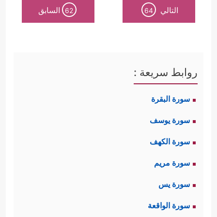
التالي
السابق
62
64
المكذِّبة، والتي دفعها البطر والترف إلى
﴿وَكَمۡ
هذا التكذيب، فعجَّل الله بهلاكها
أَهۡلَكۡنَا مِن قَرۡیَةِۭ بَطِرَتۡ مَعِیشَتَهَاۖ فَتِلۡكَ مَسَـٰكِنُهُمۡ لَمۡ
روابط سريعة :
تُسۡكَن مِّنۢ بَعۡدِهِمۡ إِلَّا قَلِیلࣰاۖ وَكُنَّا نَحۡنُ ٱلۡوَ ٰ⁠رِثِینَ﴾
.
سورة البقرة
ثانيًا: أكَّد القرآن عقيدةَ العدل الإلهي،
سورة يوسف
وأنه سبحانه لا يُعذِّب أمَّةً إلا بعد بيان
سورة الكهف
﴿وَمَا كَانَ
الحق لها، وإقامة الحجة عليها
سورة مريم
رَبُّكَ مُهۡلِكَ ٱلۡقُرَىٰ حَتَّىٰ یَبۡعَثَ فِیۤ أُمِّهَا رَسُولࣰا یَتۡلُواْ
سورة يس
عَلَیۡهِمۡ ءَایَـٰتِنَاۚ وَمَا كُنَّا مُهۡلِكِی ٱلۡقُرَىٰۤ إِلَّا وَأَهۡلُهَا
سورة الواقعة