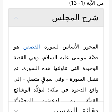
من الآية (1- 13)
شرح المجلس
المحور الأساس لسورة
القصص
هو
قصَّة موسى
عليه السلام
، وهي القصة
الوحيدة التي تناولتها هذه السورة، ثم
تنتقل السورة - وفي سياقٍ متصلٍ - إلى
واقع الدعوة في مكة؛ لتؤكِّد الوشائج
القويَّة بين الدعوتين المحمَّديَّة
دقائق التفسير
والموسويَّة، والتي مرَّت معنا في تدبُّر