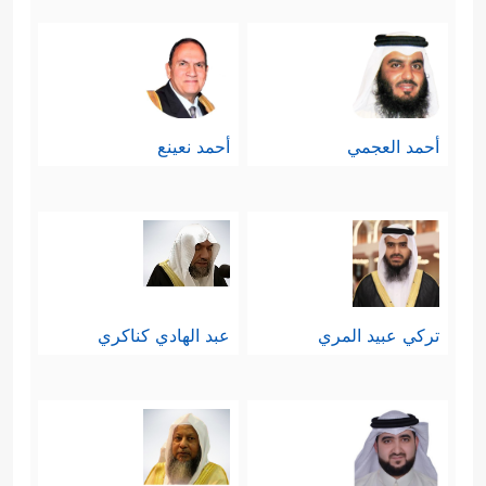
سادسًا:كانت أمُّه تشعر ببرد الطمأنينة
التي ربَطَها الله على قلبها، رغم رقَّة
قلبها، ووهج عاطفتها وهي ترى رضيعها
أحمد العجمي
أحمد نعينع
تتجِهُ به أمواجُ النهر إلى يدِ عدوه.
وهنا يدخل عنصرٌ آخر في المشهد: أخت
موسى التي ربما لا تقلُّ عاطفتها عن
عاطفة أُمِّها، مع حزنٍ أعمق وقلقٍ أشدَّ،
تركي عبيد المري
عبد الهادي كناكري
بحكم أنَّها الأصغر سنًّا، والأقل خبرة،
ولأنها لم يُوحَ إليها بما يُبشِّرها ويُطمئِنُها
كما أُوحِيَ إلى أُمِّها، فاندفعت - وبتوجيهٍ