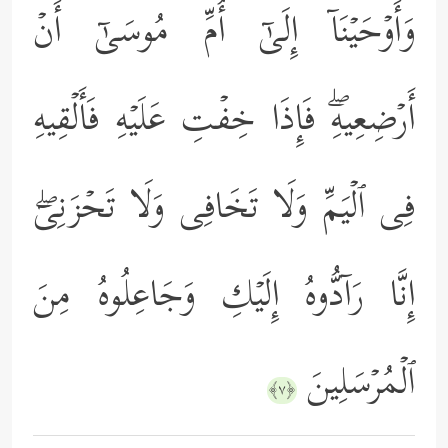
وَأَوۡحَیۡنَاۤ إِلَىٰۤ أُمِّ مُوسَىٰۤ أَنۡ
أَرۡضِعِیهِۖ فَإِذَا خِفۡتِ عَلَیۡهِ فَأَلۡقِیهِ
فِی ٱلۡیَمِّ وَلَا تَخَافِی وَلَا تَحۡزَنِیۤۖ
إِنَّا رَاۤدُّوهُ إِلَیۡكِ وَجَاعِلُوهُ مِنَ
ٱلۡمُرۡسَلِینَ
﴿٧﴾