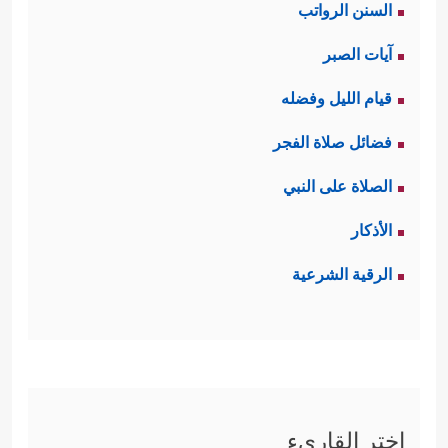
السنن الرواتب
ٱلۡمُفۡسِدِینَ﴾
.
آيات الصبر
ثالثًا: حدَّد القرآن الهدفَ الكبير الذي
قيام الليل وفضله
اختاره الله لينقذ هؤلاء المظلومين من
فضائل صلاة الفجر
نَيرِ الظُّلم والعبوديَّة والاستضعاف إلى
الصلاة على النبي
﴿إِنَّ فِرۡعَوۡنَ
أُفُقِ الحريَّة والسيادة والتمكين
الأذكار
عَلَا فِی ٱلۡأَرۡضِ وَجَعَلَ أَهۡلَهَا شِیَعࣰا یَسۡتَضۡعِفُ طَاۤىِٕفَةࣰ
الرقية الشرعية
مِّنۡهُمۡ یُذَبِّحُ أَبۡنَاۤءَهُمۡ وَیَسۡتَحۡیِۦ نِسَاۤءَهُمۡۚ إِنَّهُۥ كَانَ مِنَ
ٱلۡمُفۡسِدِینَ
﴿٥﴾
وَنُمَكِّنَ لَهُمۡ فِی ٱلۡأَرۡضِ وَنُرِیَ
فِرۡعَوۡنَ وَهَـٰمَـٰنَ وَجُنُودَهُمَا مِنۡهُم مَّا كَانُواْ یَحۡذَرُونَ﴾
.
اختر القاريء
رابعًا: بدأت مظاهر العناية الإلهيَّة بهذا