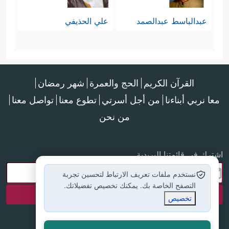
لرسول الله
ﷺ
خاصَّة -، وهي:
عبدالباسط عبدالصمد
علي الحذيفي
- التمايُز عن أهل الكفر والضلال، وعدم
﴿فَلَا تَكُونَنَّ
مُعاونتهم في كفرهم وضلالهم
ظَهِیرࣰا لِّلۡكَـٰفِرِینَ﴾
﴿وَلَا تَكُونَنَّ مِنَ ٱلۡمُشۡرِكِینَ﴾
.
،
القرآن الكريم
الحج والعمرة
شهر رمضان
- الدعوة إلى الحق، وعدم الاكتِفاء
معا نربي أبناءنا
من أجل أسرتي
تطوع معنا
تواصل معنا
بالعزلة عن الباطل؛ إذ بين الحق والباطل
من نحن
﴿وَٱدۡعُ إِلَىٰ
صراعُ وجود لا صراعَ حدود
اشترك في قائمتنا البريدية
رَبِّكَۖ﴾
.
نستخدم ملفات تعريف الارتباط لتحسين تجربة
- الثبات على عقيدة الحق، عقيدة
التصفح الخاصة بك. يمكنك تخصيص تفضيلاتك.
تخصيص
﴿وَلَا تَدۡعُ مَعَ ٱللَّهِ إِلَـٰهًا ءَاخَرَۘ لَاۤ
التوحيد الخالص