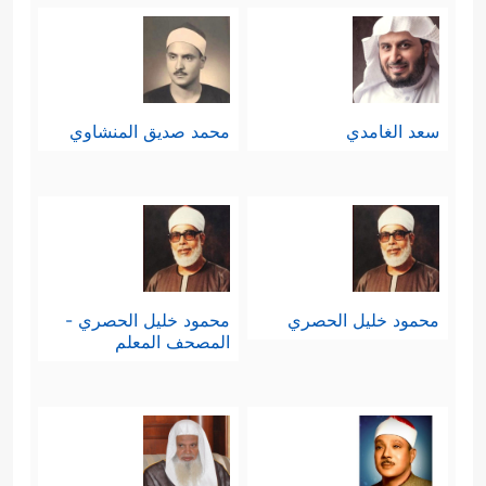
﴿إِنَّ ٱلَّذِی فَرَضَ عَلَیۡكَ ٱلۡقُرۡءَانَ
لَرَاۤدُّكَ إِلَىٰ مَعَادࣲۚ قُل رَّبِّیۤ أَعۡلَمُ مَن جَاۤءَ بِٱلۡهُدَىٰ وَمَنۡ
هُوَ فِی ضَلَـٰلࣲ مُّبِینࣲ﴾
.
سعد الغامدي
محمد صديق المنشاوي
تاسعًا: يؤكِّد القرآن الاصطفاء الإلهي
لهذا النبيِّ الكريم
ﷺ
، وأن الله خصَّه بهذا
القرآن على غير تطلُّع منه ولا تشوُّف
﴿وَمَا كُنتَ تَرۡجُوۤاْ أَن یُلۡقَىٰۤ إِلَیۡكَ ٱلۡكِتَـٰبُ إِلَّا رَحۡمَةࣰ
محمود خليل الحصري
محمود خليل الحصري -
مِّن رَّبِّكَۖ فَلَا تَكُونَنَّ ظَهِیرࣰا لِّلۡكَـٰفِرِینَ﴾
.
المصحف المعلم
عاشرًا: يُوصِي القرآن كلَّ مؤمن مُوحِّد
بثلاث وصايا - وإن جاءت صيغةُ الخطاب