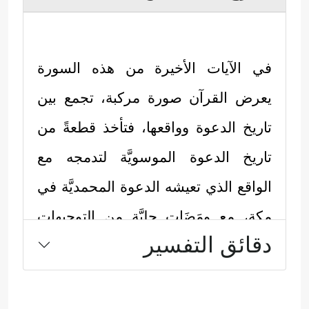
في الآيات الأخيرة من هذه السورة
يعرض القرآن صورة مركبة، تجمع بين
تاريخ الدعوة وواقعها، فتأخذ قطعةً من
تاريخ الدعوة الموسويَّة لتدمجه مع
الواقع الذي تعيشه الدعوة المحمديَّة في
مكة، مع ومَضَات جليَّة من التوجيهات
دقائق التفسير
الربانيَّة، وبسياق يُؤكِّد أننا في مدرسةٍ
واحدةٍ مهما تباعَدَت أيامها، واختَلَفَت
أماكنها: