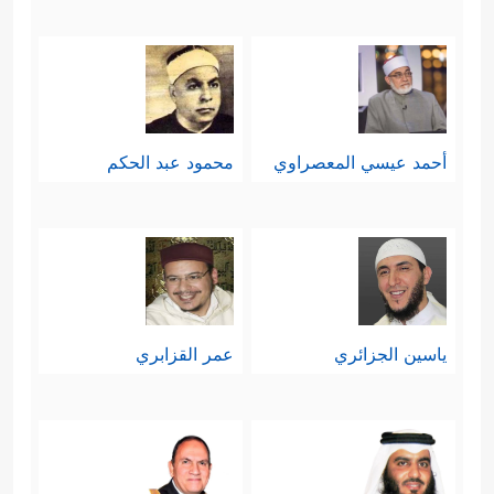
التي ينبغي أن يقِف عندها الإنسان
طويلًا، والعبرة التي ينبغي أن يتدبَّرَها كلُّ
عاقلٍ من قصة قارون وعاقبته البائِسة،
فالدنيا زائِلةٌ بزينتها وبهرجها ومتاعها
أحمد عيسي المعصراوي
محمود عبد الحكم
وأموالها، وإنما العاقبة للتقوى وعمل
﴿تِلۡكَ ٱلدَّارُ ٱلۡـَٔاخِرَةُ نَجۡعَلُهَا لِلَّذِینَ لَا یُرِیدُونَ
الخير
عُلُوࣰّا فِی ٱلۡأَرۡضِ وَلَا فَسَادࣰاۚ وَٱلۡعَـٰقِبَةُ لِلۡمُتَّقِینَ﴾
.
ياسين الجزائري
عمر القزابري
سابعًا: يؤكِّد القرآن مبدأ العدل الإلهي،
فللمُحسِن الحسنى ومزيد فضل، وليس
﴿مَن جَاۤءَ بِٱلۡحَسَنَةِ
للمُسيء إلا جزاء سيئته