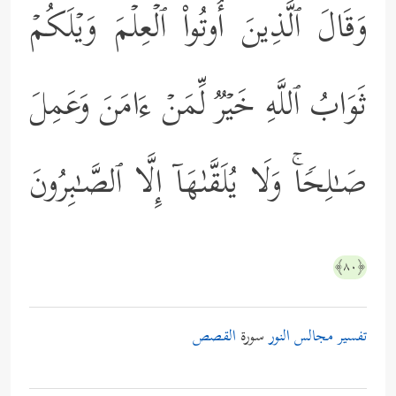
وَقَالَ ٱلَّذِینَ أُوتُواْ ٱلۡعِلۡمَ وَیۡلَكُمۡ
ثَوَابُ ٱللَّهِ خَیۡرࣱ لِّمَنۡ ءَامَنَ وَعَمِلَ
صَـٰلِحࣰاۚ وَلَا یُلَقَّىٰهَاۤ إِلَّا ٱلصَّـٰبِرُونَ
﴿٨٠﴾
تفسير مجالس النور
سورة
القصص