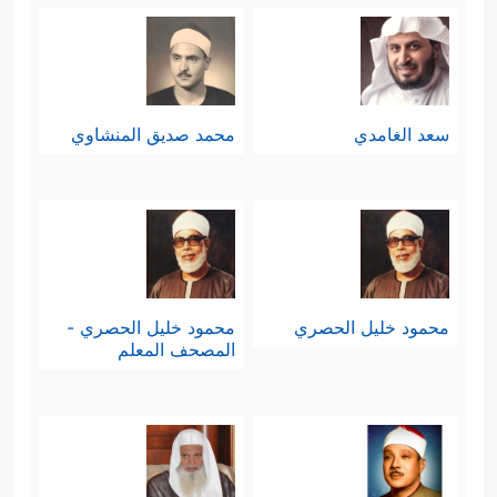
﴿إِنَّ ٱلَّذِی فَرَضَ عَلَیۡكَ ٱلۡقُرۡءَانَ
لَرَاۤدُّكَ إِلَىٰ مَعَادࣲۚ قُل رَّبِّیۤ أَعۡلَمُ مَن جَاۤءَ بِٱلۡهُدَىٰ وَمَنۡ
هُوَ فِی ضَلَـٰلࣲ مُّبِینࣲ﴾
.
سعد الغامدي
محمد صديق المنشاوي
تاسعًا: يؤكِّد القرآن الاصطفاء الإلهي
لهذا النبيِّ الكريم
ﷺ
، وأن الله خصَّه بهذا
القرآن على غير تطلُّع منه ولا تشوُّف
﴿وَمَا كُنتَ تَرۡجُوۤاْ أَن یُلۡقَىٰۤ إِلَیۡكَ ٱلۡكِتَـٰبُ إِلَّا رَحۡمَةࣰ
محمود خليل الحصري
محمود خليل الحصري -
مِّن رَّبِّكَۖ فَلَا تَكُونَنَّ ظَهِیرࣰا لِّلۡكَـٰفِرِینَ﴾
.
المصحف المعلم
عاشرًا: يُوصِي القرآن كلَّ مؤمن مُوحِّد
بثلاث وصايا - وإن جاءت صيغةُ الخطاب