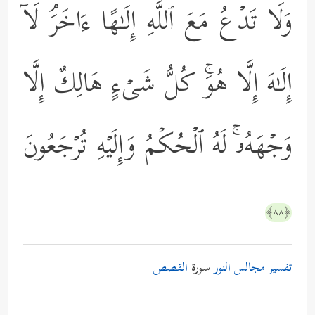
وَلَا تَدۡعُ مَعَ ٱللَّهِ إِلَـٰهًا ءَاخَرَۘ لَاۤ
إِلَـٰهَ إِلَّا هُوَۚ كُلُّ شَیۡءٍ هَالِكٌ إِلَّا
وَجۡهَهُۥۚ لَهُ ٱلۡحُكۡمُ وَإِلَیۡهِ تُرۡجَعُونَ
﴿٨٨﴾
تفسير مجالس النور
سورة
القصص