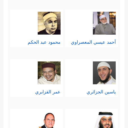
التي ينبغي أن يقِف عندها الإنسان
طويلًا، والعبرة التي ينبغي أن يتدبَّرَها كلُّ
عاقلٍ من قصة قارون وعاقبته البائِسة،
فالدنيا زائِلةٌ بزينتها وبهرجها ومتاعها
أحمد عيسي المعصراوي
محمود عبد الحكم
وأموالها، وإنما العاقبة للتقوى وعمل
﴿تِلۡكَ ٱلدَّارُ ٱلۡـَٔاخِرَةُ نَجۡعَلُهَا لِلَّذِینَ لَا یُرِیدُونَ
الخير
عُلُوࣰّا فِی ٱلۡأَرۡضِ وَلَا فَسَادࣰاۚ وَٱلۡعَـٰقِبَةُ لِلۡمُتَّقِینَ﴾
.
ياسين الجزائري
عمر القزابري
سابعًا: يؤكِّد القرآن مبدأ العدل الإلهي،
فللمُحسِن الحسنى ومزيد فضل، وليس
﴿مَن جَاۤءَ بِٱلۡحَسَنَةِ
للمُسيء إلا جزاء سيئته