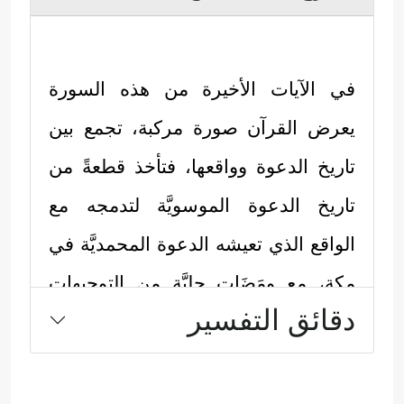
في الآيات الأخيرة من هذه السورة
يعرض القرآن صورة مركبة، تجمع بين
تاريخ الدعوة وواقعها، فتأخذ قطعةً من
تاريخ الدعوة الموسويَّة لتدمجه مع
الواقع الذي تعيشه الدعوة المحمديَّة في
مكة، مع ومَضَات جليَّة من التوجيهات
دقائق التفسير
الربانيَّة، وبسياق يُؤكِّد أننا في مدرسةٍ
واحدةٍ مهما تباعَدَت أيامها، واختَلَفَت
أماكنها: