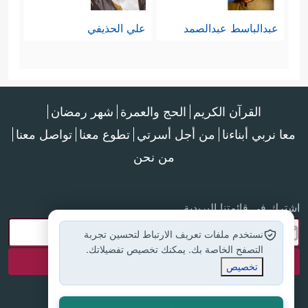
لرسول الله
ﷺ
خاصَّة -، وهي:
عبدالباسط عبدالصمد
علي الحذيفي
- التمايُز عن أهل الكفر والضلال، وعدم
﴿فَلَا تَكُونَنَّ
مُعاونتهم في كفرهم وضلالهم
ظَهِیرࣰا لِّلۡكَـٰفِرِینَ﴾
﴿وَلَا تَكُونَنَّ مِنَ ٱلۡمُشۡرِكِینَ﴾
.
،
القرآن الكريم
الحج والعمرة
شهر رمضان
- الدعوة إلى الحق، وعدم الاكتِفاء
معا نربي أبناءنا
من أجل أسرتي
تطوع معنا
تواصل معنا
بالعزلة عن الباطل؛ إذ بين الحق والباطل
من نحن
﴿وَٱدۡعُ إِلَىٰ
صراعُ وجود لا صراعَ حدود
اشترك في قائمتنا البريدية
رَبِّكَۖ﴾
.
نستخدم ملفات تعريف الارتباط لتحسين تجربة
- الثبات على عقيدة الحق، عقيدة
التصفح الخاصة بك. يمكنك تخصيص تفضيلاتك.
تخصيص
﴿وَلَا تَدۡعُ مَعَ ٱللَّهِ إِلَـٰهًا ءَاخَرَۘ لَاۤ
التوحيد الخالص