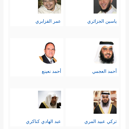
ياسين الجزائري
عمر القزابري
أحمد العجمي
أحمد نعينع
تركي عبيد المري
عبد الهادي كناكري