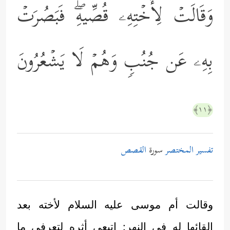
وَقَالَتۡ لِأُخۡتِهِۦ قُصِّیهِۖ فَبَصُرَتۡ
بِهِۦ عَن جُنُبࣲ وَهُمۡ لَا یَشۡعُرُونَ
﴿١١﴾
تفسير المختصر
سورة
القصص
وقالت أم موسى عليه السلام لأخته بعد
إلقائها له في النهر: اتبعي أثره لتعرفي ما