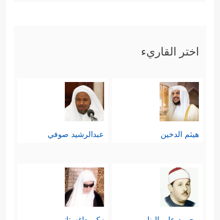
اختر القاريء
هيثم الدخين
عبدالرشيد صوفي
محمود علي البنا
زكي داغستاني