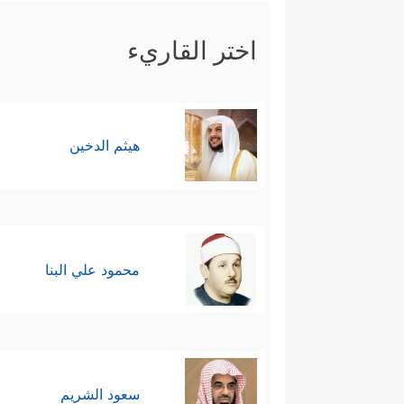
اختر القاريء
هيثم الدخين
محمود علي البنا
سعود الشريم