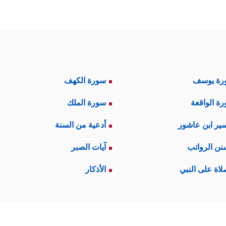
رة يوسف
سورة الكهف
ة الواقعة
سورة الملك
ير ابن عاشور
أدعية من السنة
نن الرواتب
آيات الصبر
لاة على النبي
الأذكار