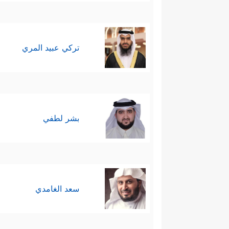
تركي عبيد المري
بشر لطفي
سعد الغامدي