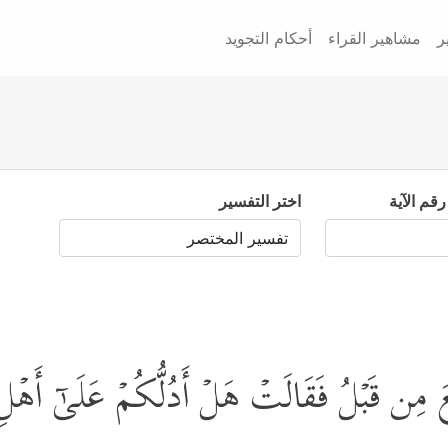
ر
مشاهير القراء
أحكام التجويد
رقم الآية
اختر التفسير
 مِن قَبۡلُ فَقَالَتۡ هَلۡ أَدُلُّكُمۡ عَلَىٰۤ أَهۡلِ