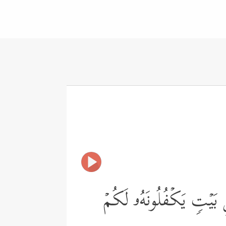
 بَیۡتࣲ یَكۡفُلُونَهُۥ لَكُمۡ