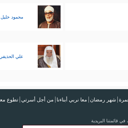
محمود خليل 
علي الحذيفي
عمرة
شهر رمضان
معا نربي أبناءنا
من أجل أسرتي
تطوع معن
في قائمتنا البريدية