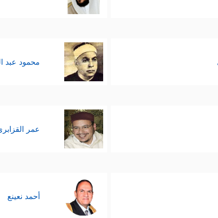
محمود عبد ا
عمر القزابري
أحمد نعينع