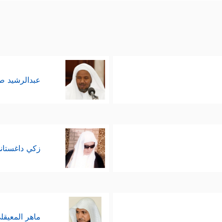
عبدالرشيد 
زكي داغستان
ماهر المعيقل