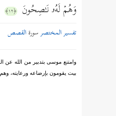
وَهُمۡ لَهُۥ نَـٰصِحُونَ
﴿١٢﴾
تفسير المختصر
سورة
القصص
وامتنع موسى بتدبير من الله عن ا
بيت يقومون بإرضاعه ورعايته، وهم