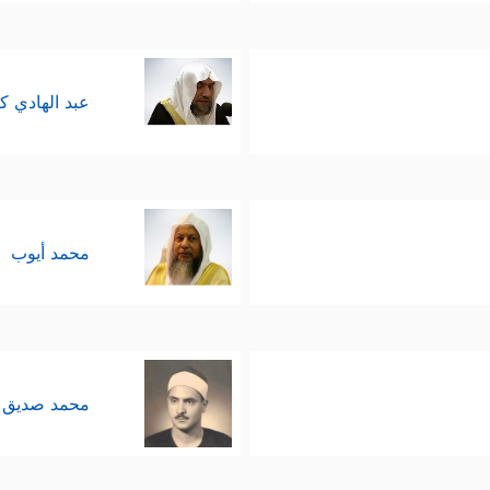
عبد الهادي ك
محمد أيوب
محمد صديق 