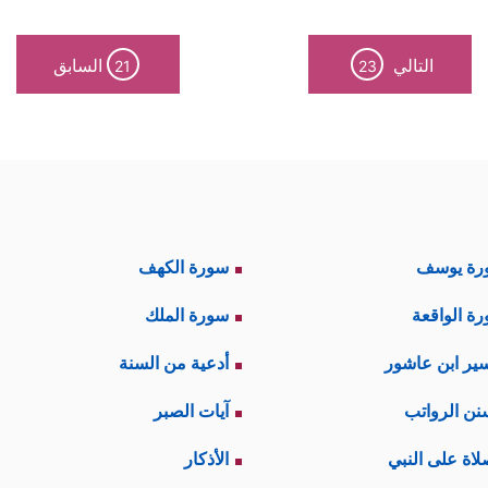
التالي
السابق
21
23
رة يوسف
سورة الكهف
ة الواقعة
سورة الملك
ير ابن عاشور
أدعية من السنة
نن الرواتب
آيات الصبر
لاة على النبي
الأذكار