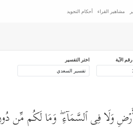
ر
مشاهير القراء
أحكام التجويد
رقم الآية
اختر التفسير
َرۡضِ وَلَا فِی ٱلسَّمَآءِ ۖ وَمَا لَكُم مِّن دُونِ 