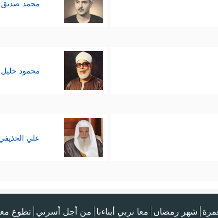
محمد صديق 
محمود خليل 
علي الحذيفي
عمرة
شهر رمضان
معا نربي أبناءنا
من أجل أسرتي
تطوع معن