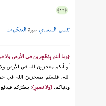
﴿٢٢﴾
تفسير السعدي
سورة
العنكبوت
{وما أنتم بِمُعْجِزينَ في الأرض ولا 
أو أنكم معجزون لله في الأرض ولا ف
الله، فلستُم بمعجزينَ الله في جم
ودنياكم.
{ولا نصيرٍ}
: ينصُرُكم فيدفع 