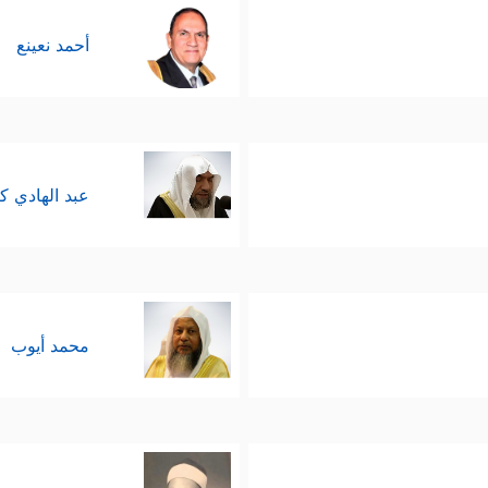
أحمد نعينع
عبد الهادي ك
محمد أيوب