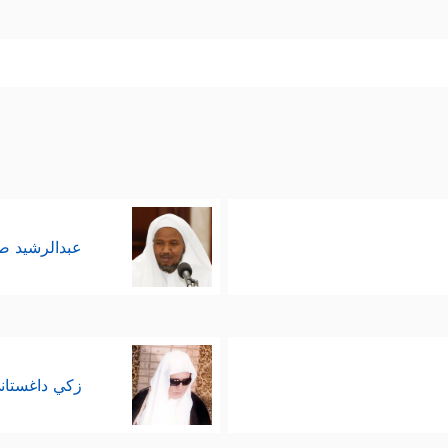
عبدالرشيد 
زكي داغستان