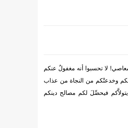
المعاصي! لا تحسبوا أنه مغفولٌ عنكم
نفسكم وخدعتْكم من النجاة من عذاب
يتولاَّكم فيحصِّلَ لكم مصالح دينكم