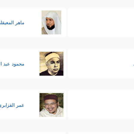
ماهر المعيقل
محمود عبد ا
عمر القزابري