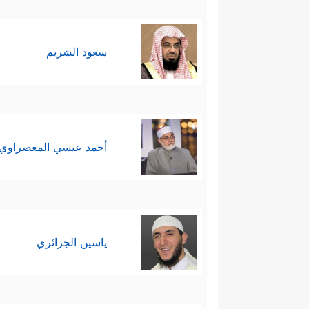
سعود الشريم
أحمد عيسي المعصراوي
ياسين الجزائري