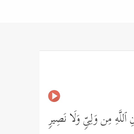
ٱللَّهِ مِن وَلِیࣲّ وَلَا نَصِیرࣲ