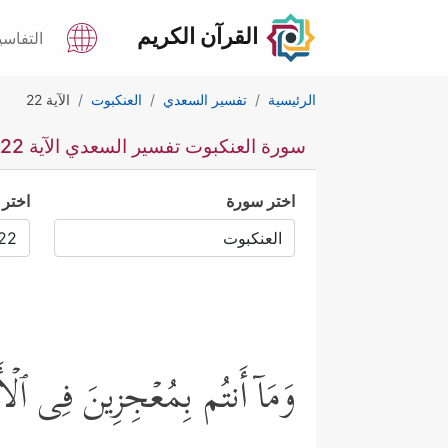
القرآن الكريم
التفاسي
الرئيسية
تفسير السعدي
العنكبوت
الآية 22
سورة العنكبوت تفسير السعدي الآية 22
اختر سورة
اختر 
وَمَاۤ أَنتُم بِمُعۡجِزِینَ فِی ٱلۡأ