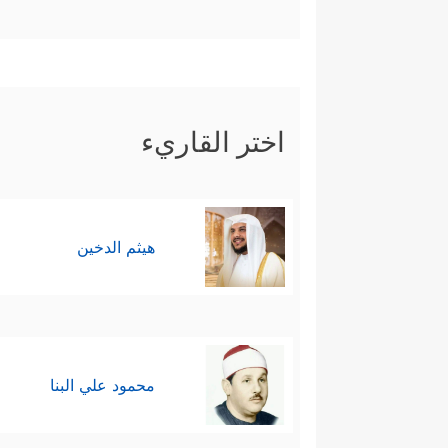
اختر القاريء
هيثم الدخين
محمود علي البنا