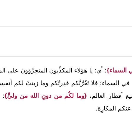
في السماء}
؛ أي: يا هؤلاء المكذِّبون المتجرِّؤون على 
ي السماء؛ فلا تَغُرَّنَّكم قدرتُكم وما زينتْ لكم أ
يع أقطار العالم،
{وما لكُم من دونِ الله من وليٍّ}
: 
عنكم المكارِهَ.