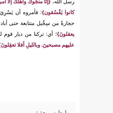
رسل الله،
{إنَّا منجُّوك وأهْلَكَ إلا
كانوا يَفْسُقون}
: فأمروه أن يَسْرِي
حجارةً من سِجِّيل متتابعة حتى أبا
يعقلونَ}
؛ أي: تركنا من ديار قوم لوط
عليهم مصبحينَ. وبالليلِ أفلا تعقِلونَ}
روابط سريعة :