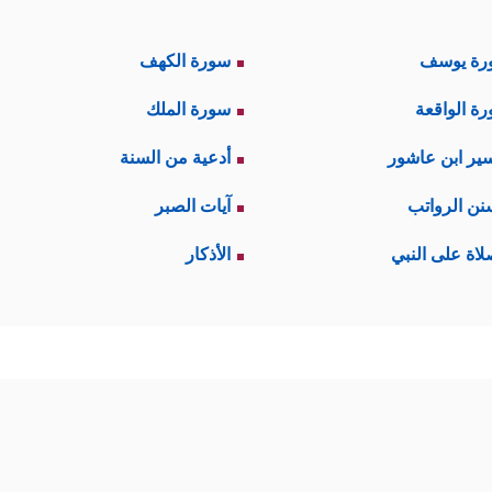
رة يوسف
سورة الكهف
ة الواقعة
سورة الملك
ير ابن عاشور
أدعية من السنة
نن الرواتب
آيات الصبر
لاة على النبي
الأذكار