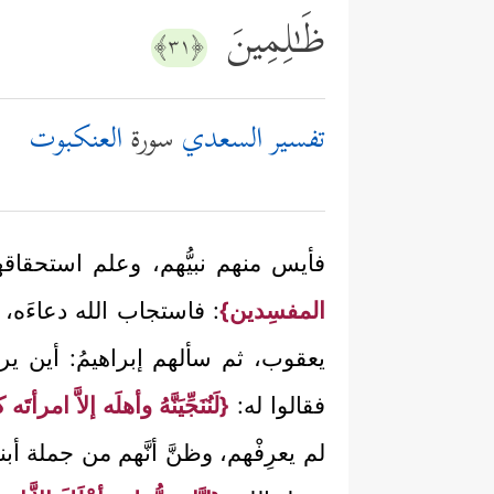
ظَـٰلِمِینَ
﴿٣١﴾
تفسير السعدي
سورة
العنكبوت
فأيس منهم نبيُّهم، وعلم استحقا
المفسِدين}
: فاستجاب الله دعاءَه، ف
يعقوب، ثم سألهم إبراهيمُ: أين ير
فقالوا له:
{لَنُنَجِّيَنَّهُ وأهلَه إلاَّ ام
لم يعرِفْهم، وظنَّ أنَّهم من جملة 