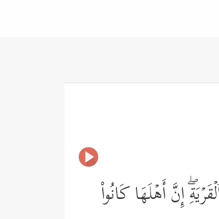
قَرۡیَةِۖ إِنَّ أَهۡلَهَا كَانُواْ