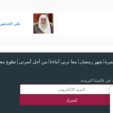
علي الحذيفي
عمرة
شهر رمضان
معا نربي أبناءنا
من أجل أسرتي
تطوع معن
في قائمتنا البريدية