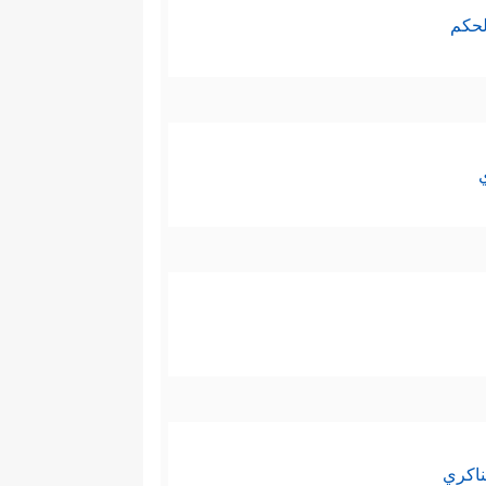
لحكم
ناكري