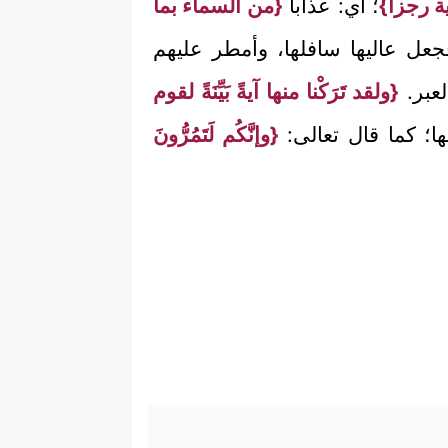
ية رجزاً}
؛ أي: عذاباً
{من السماء بما
، فجعل عاليها سافلها، وأمطر عليهم
لعبر.
{ولقد تَرَكْنا منها آيةً بَيِّنَةً لقوم
 بها؛ كما قال تعالى:
{وإنَّكُم لَتَمُرُّونَ