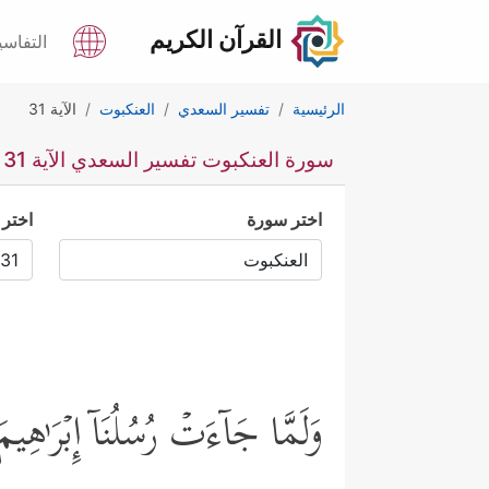
القرآن الكريم
التفاسي
الرئيسية
تفسير السعدي
العنكبوت
الآية 31
سورة العنكبوت تفسير السعدي الآية 31
اختر سورة
اختر 
وَلَمَّا جَاۤءَتۡ رُسُلُنَاۤ إِبۡرَ ٰ⁠هِیمَ