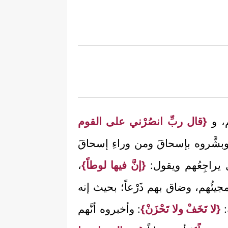
م، و
{قال ربِّ انصُرْني على القوم
 وبشَّروه بإسحاقَ ومن وراءِ إسحاقَ
 يراجِعُهم ويقول:
{إنَّ فيها لوطاً}
،
مجيئُهم، وضاق بهم ذَرْعاً؛ بحيث إنه
:
{لا تَخَفْ ولا تَحْزَنْ}
: وأخبروه أنَّهم