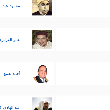
محمود عبد ا
عمر القزابري
أحمد نعينع
عبد الهادي ك