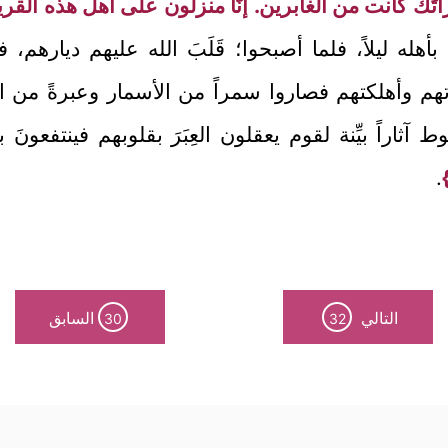
َّ امرأتَكَ كانت من الغابرين. إنَّا منزلون على أهل هذه القر
َ بأهله ليلاً، فلما أصبحوا؛ قَلَبَ الله عليهم ديارهم
دتهم وأهلكتهم فصاروا سمراً من الأسمار وعبرةً من ا
 آثاراً بيِّنة لقوم يعقلون العِبَرَ بقلوبهم فينتفعونَ
.
التالي
السابق
30
32