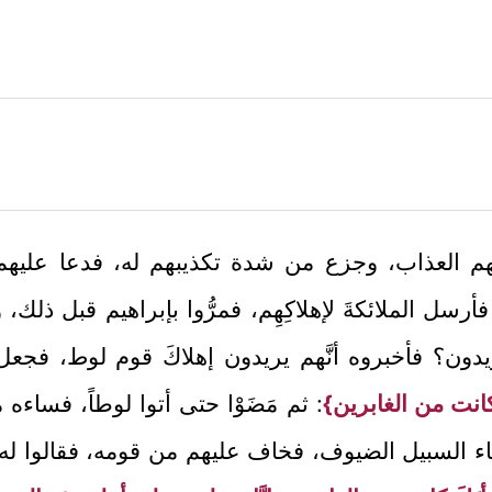
قهم العذاب، وجزع من شدة تكذيبهم له، فدعا عليه
أرسل الملائكةَ لإهلاكِهِم، فمرُّوا بإبراهيم قبل ذلك،
يدون؟ فأخبروه أنَّهم يريدون إهلاكَ قوم لوط، فجعل
رأتَه كانت من الغابرين}
: ثم مَضَوْا حتى أتوا لوطاً، فساءه 
أبناء السبيل الضيوف، فخاف عليهم من قومه، فقالوا له