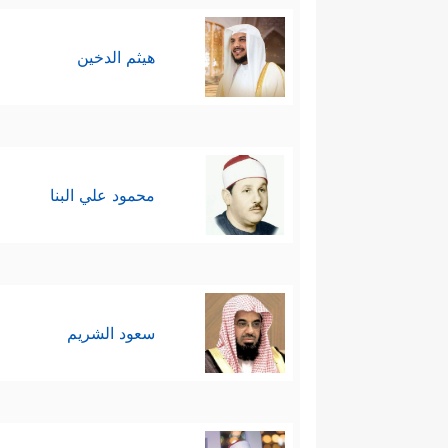
هيثم الدخين
محمود علي البنا
سعود الشريم