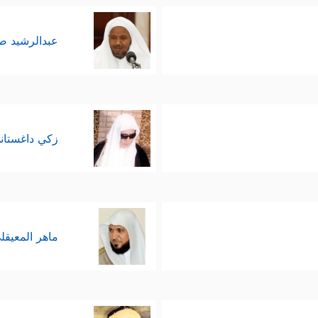
عبدالرشيد 
زكي داغستان
ماهر المعيقل