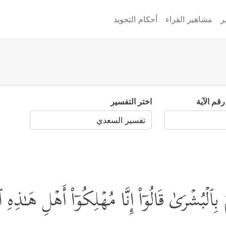
ر
مشاهير القراء
أحكام التجويد
رقم الآية
اختر التفسير
 بِٱلۡبُشۡرَىٰ قَالُوۤاْ إِنَّا مُهۡلِكُوۤاْ أَهۡلِ هَـٰذِهِ ٱلۡ